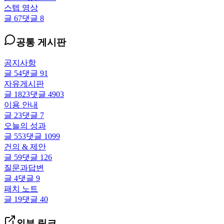
스텝 영상
글
67
댓글
8
공통 게시판
공지사항
글
54
댓글
91
자유게시판
글
1823
댓글
4903
이용 안내
글
23
댓글
7
오늘의 성과
글
553
댓글
1099
건의 & 제안
글
59
댓글
126
질문과답변
글
4
댓글
9
패치 노트
글
19
댓글
40
외부 링크