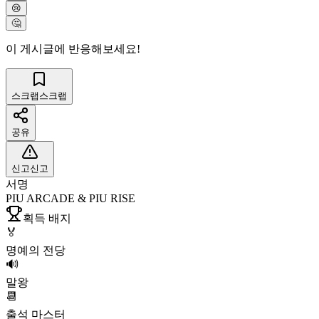
😢
🤔
이 게시글에 반응해보세요!
스크랩
스크랩
공유
신고
신고
서명
PIU ARCADE & PIU RISE
획득 배지
🏅
명예의 전당
🔊
말왕
📆
출석 마스터