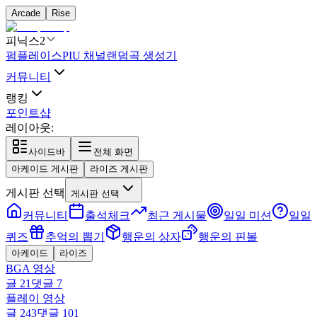
Arcade
Rise
피닉스2
펌플레이스
PIU 채널
랜덤곡 생성기
커뮤니티
랭킹
포인트샵
레이아웃:
사이드바
전체 화면
아케이드 게시판
라이즈 게시판
게시판 선택
게시판 선택
커뮤니티
출석체크
최근 게시물
일일 미션
일일
퀴즈
추억의 뽑기
행운의 상자
행운의 핀볼
아케이드
라이즈
BGA 영상
글
21
댓글
7
플레이 영상
글
243
댓글
101