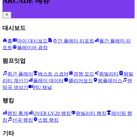
ARCADE 메뉴
대시보드
홈
마이 대시보드
주간 플레이 리포트
월간 플레이 리
포트
플레이어 광장
펌프잇업
최근 플레이
베스트 스코어
경쟁 모드
펌빌리티
펌빌
리티 계산기
플레이 데이터
클리어보드
펌플레이스
랜
덤곡 생성기
PIU 채널
랭킹
랭킹 통계
OVER LV.20 랭킹
펌빌리티 랭킹
레이팅 랭
킹
선곡 랭킹
스텝 랭킹
기타