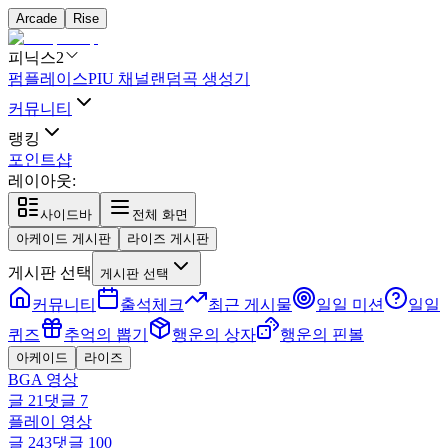
Arcade
Rise
피닉스2
펌플레이스
PIU 채널
랜덤곡 생성기
커뮤니티
랭킹
포인트샵
레이아웃:
사이드바
전체 화면
아케이드 게시판
라이즈 게시판
게시판 선택
게시판 선택
커뮤니티
출석체크
최근 게시물
일일 미션
일일
퀴즈
추억의 뽑기
행운의 상자
행운의 핀볼
아케이드
라이즈
BGA 영상
글
21
댓글
7
플레이 영상
글
243
댓글
100