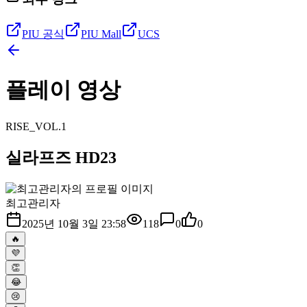
PIU 공식
PIU Mall
UCS
플레이 영상
RISE_VOL.1
실라프즈 HD23
최고관리자
2025년 10월 3일 23:58
118
0
0
🔥
💜
👏
😂
😢