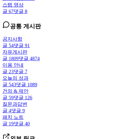
스텝 영상
글
67
댓글
8
공통 게시판
공지사항
글
54
댓글
91
자유게시판
글
1809
댓글
4874
이용 안내
글
23
댓글
7
오늘의 성과
글
543
댓글
1089
건의 & 제안
글
59
댓글
126
질문과답변
글
4
댓글
9
패치 노트
글
19
댓글
40
외부 링크