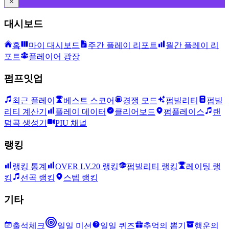
대시보드
홈
마이 대시보드
주간 플레이 리포트
월간 플레이 리
포트
플레이어 광장
펌프잇업
최근 플레이
베스트 스코어
경쟁 모드
펌빌리티
펌빌
리티 계산기
플레이 데이터
클리어보드
펌플레이스
랜
덤곡 생성기
PIU 채널
랭킹
랭킹 통계
OVER LV.20 랭킹
펌빌리티 랭킹
레이팅 랭
킹
선곡 랭킹
스텝 랭킹
기타
출석체크
일일 미션
일일 퀴즈
추억의 뽑기
행운의