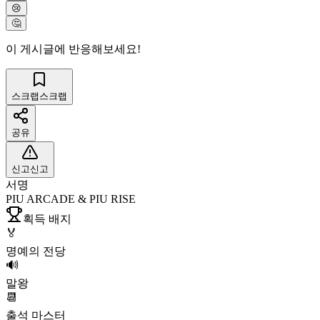
😢
🤔
이 게시글에 반응해보세요!
스크랩
스크랩
공유
신고
신고
서명
PIU ARCADE & PIU RISE
획득 배지
🏅
명예의 전당
🔊
말왕
📆
출석 마스터