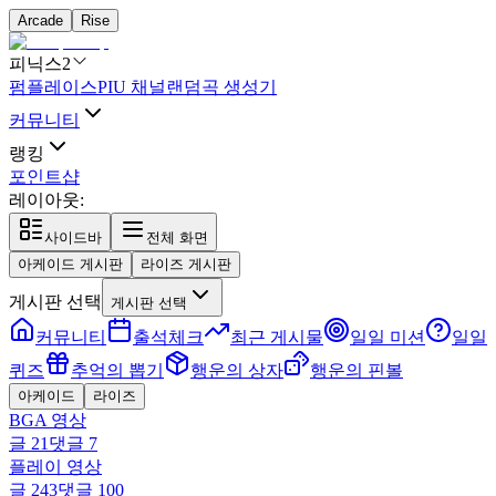
Arcade
Rise
피닉스2
펌플레이스
PIU 채널
랜덤곡 생성기
커뮤니티
랭킹
포인트샵
레이아웃:
사이드바
전체 화면
아케이드 게시판
라이즈 게시판
게시판 선택
게시판 선택
커뮤니티
출석체크
최근 게시물
일일 미션
일일
퀴즈
추억의 뽑기
행운의 상자
행운의 핀볼
아케이드
라이즈
BGA 영상
글
21
댓글
7
플레이 영상
글
243
댓글
100