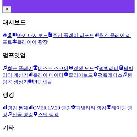
대시보드
홈
마이 대시보드
주간 플레이 리포트
월간 플레이 리
포트
플레이어 광장
펌프잇업
최근 플레이
베스트 스코어
경쟁 모드
펌빌리티
펌빌
리티 계산기
플레이 데이터
클리어보드
펌플레이스
랜
덤곡 생성기
PIU 채널
랭킹
랭킹 통계
OVER LV.20 랭킹
펌빌리티 랭킹
레이팅 랭
킹
선곡 랭킹
스텝 랭킹
기타