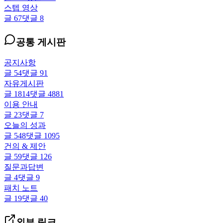
스텝 영상
글
67
댓글
8
공통 게시판
공지사항
글
54
댓글
91
자유게시판
글
1814
댓글
4881
이용 안내
글
23
댓글
7
오늘의 성과
글
548
댓글
1095
건의 & 제안
글
59
댓글
126
질문과답변
글
4
댓글
9
패치 노트
글
19
댓글
40
외부 링크