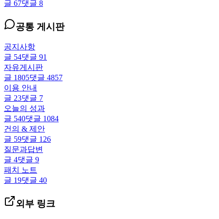
글
67
댓글
8
공통 게시판
공지사항
글
54
댓글
91
자유게시판
글
1805
댓글
4857
이용 안내
글
23
댓글
7
오늘의 성과
글
540
댓글
1084
건의 & 제안
글
59
댓글
126
질문과답변
글
4
댓글
9
패치 노트
글
19
댓글
40
외부 링크