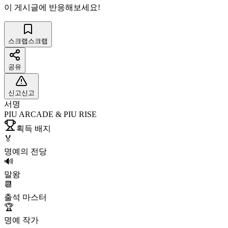
이 게시글에 반응해보세요!
스크랩
스크랩
공유
신고
신고
서명
PIU ARCADE & PIU RISE
획득 배지
🏅
명예의 전당
🔊
말왕
📆
출석 마스터
🏆
명예 작가