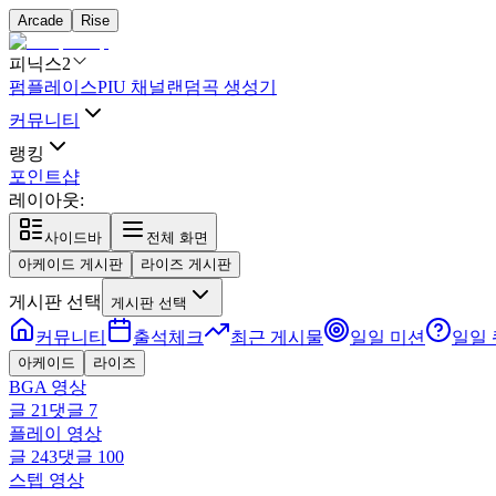
Arcade
Rise
피닉스2
펌플레이스
PIU 채널
랜덤곡 생성기
커뮤니티
랭킹
포인트샵
레이아웃:
사이드바
전체 화면
아케이드 게시판
라이즈 게시판
게시판 선택
게시판 선택
커뮤니티
출석체크
최근 게시물
일일 미션
일일
아케이드
라이즈
BGA 영상
글
21
댓글
7
플레이 영상
글
243
댓글
100
스텝 영상