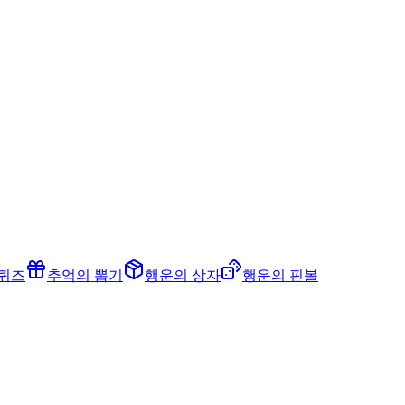
 퀴즈
추억의 뽑기
행운의 상자
행운의 핀볼