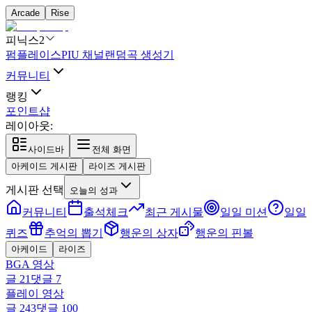
Arcade
Rise
피닉스2
펌플레이스
PIU 채널
랜덤곡 생성기
커뮤니티
랭킹
포인트샵
레이아웃:
사이드바
전체 화면
아케이드 게시판
라이즈 게시판
게시판 선택
오늘의 성과
커뮤니티
출석체크
최근 게시물
일일 미션
일일
퀴즈
추억의 뽑기
행운의 상자
행운의 핀볼
아케이드
라이즈
BGA 영상
글
21
댓글
7
플레이 영상
글
243
댓글
100