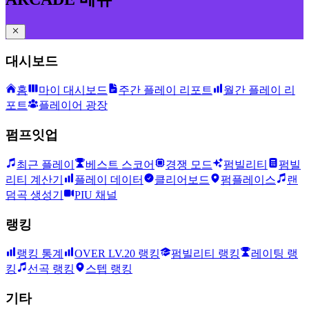
대시보드
홈
마이 대시보드
주간 플레이 리포트
월간 플레이 리
포트
플레이어 광장
펌프잇업
최근 플레이
베스트 스코어
경쟁 모드
펌빌리티
펌빌
리티 계산기
플레이 데이터
클리어보드
펌플레이스
랜
덤곡 생성기
PIU 채널
랭킹
랭킹 통계
OVER LV.20 랭킹
펌빌리티 랭킹
레이팅 랭
킹
선곡 랭킹
스텝 랭킹
기타