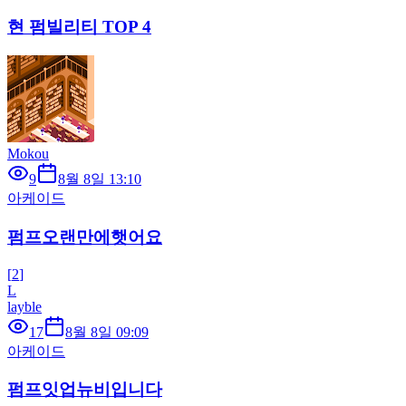
현 펌빌리티 TOP 4
Mokou
9
8월 8일 13:10
아케이드
펌프오랜만에햇어요
[
2
]
L
layble
17
8월 8일 09:09
아케이드
펌프잇업뉴비입니다