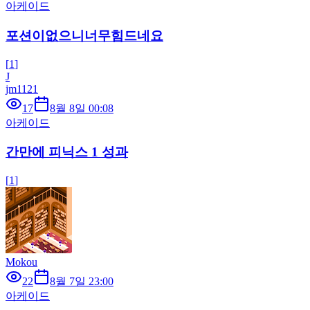
아케이드
포션이없으니너무힘드네요
[
1
]
J
jm1121
17
8월 8일 00:08
아케이드
간만에 피닉스 1 성과
[
1
]
Mokou
22
8월 7일 23:00
아케이드