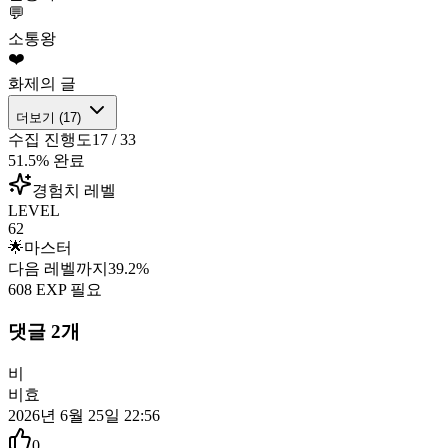
💬
소통왕
❤️
화제의 글
더보기 (
17
)
수집 진행도
17
/
33
51.5
% 완료
경험치 레벨
LEVEL
62
🌟
마스터
다음 레벨까지
39.2
%
608
EXP 필요
댓글
2
개
비
비효
2026년 6월 25일 22:56
0