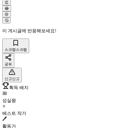
👏
😂
😢
🤔
이 게시글에 반응해보세요!
스크랩
스크랩
공유
신고
신고
획득 배지
📅
성실왕
⭐
베스트 작가
🖊️
활동가