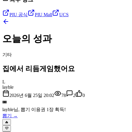
PIU 공식
PIU Mall
UCS
오늘의 성과
기타
집에서 리듬게임했어요
L
layble
2026년 6월 25일 20:02
78
2
0
🎟️
layble
님, 뽑기 이용권
1
장 획득!
뽑기 →
🔥
💜