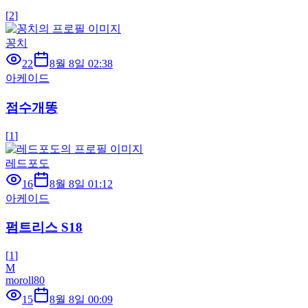
[
2
]
꽁치
22
8월 8일 02:38
아케이드
점수개똥
[
1
]
레드포도
16
8월 8일 01:12
아케이드
펌트리스 S18
[
1
]
M
moroll80
15
8월 8일 00:09