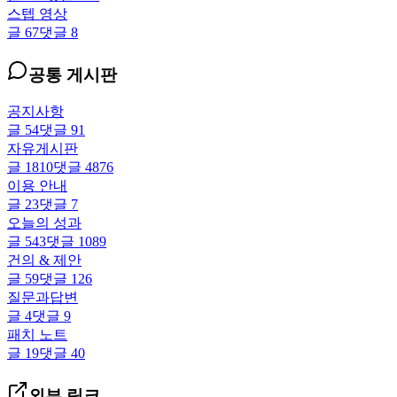
스텝 영상
글
67
댓글
8
공통 게시판
공지사항
글
54
댓글
91
자유게시판
글
1810
댓글
4876
이용 안내
글
23
댓글
7
오늘의 성과
글
543
댓글
1089
건의 & 제안
글
59
댓글
126
질문과답변
글
4
댓글
9
패치 노트
글
19
댓글
40
외부 링크