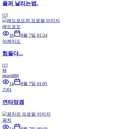
올퍼 날리는법.
[
1
]
레드포도
16
8월 7일 01:24
아케이드
힘들다...
[
1
]
M
moroll80
14
8월 7일 01:05
기타
연타망겜
꽁치
14
8월 7일 00:10