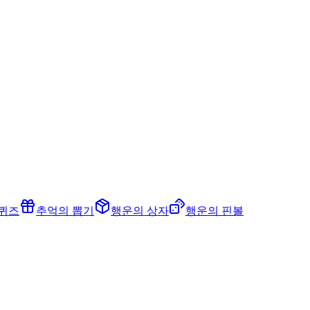
 퀴즈
추억의 뽑기
행운의 상자
행운의 핀볼