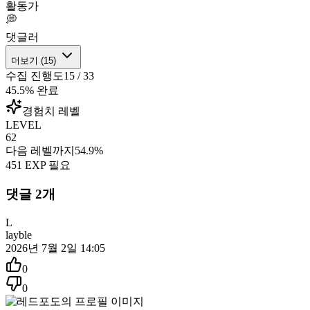
활동가
💭
댓글러
더보기 (
15
)
수집 진행도
15
/
33
45.5
% 완료
경험치 레벨
LEVEL
62
다음 레벨까지
54.9
%
451
EXP 필요
댓글
2
개
L
layble
2026년 7월 2일 14:05
0
0