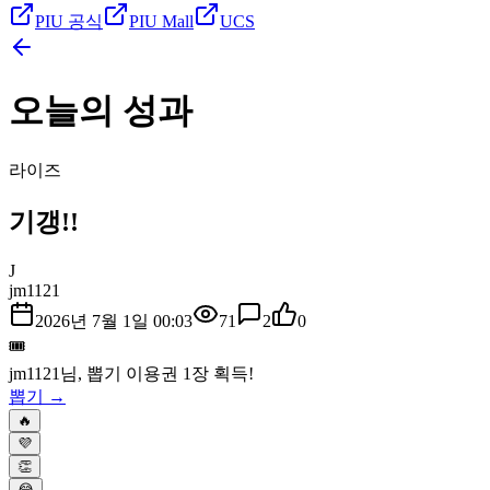
PIU 공식
PIU Mall
UCS
오늘의 성과
라이즈
기갱!!
J
jm1121
2026년 7월 1일 00:03
71
2
0
🎟️
jm1121
님, 뽑기 이용권
1
장 획득!
뽑기 →
🔥
💜
👏
😂