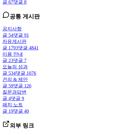
글
67
댓글
8
공통 게시판
공지사항
글
54
댓글
91
자유게시판
글
1793
댓글
4841
이용 안내
글
23
댓글
7
오늘의 성과
글
534
댓글
1076
건의 & 제안
글
59
댓글
126
질문과답변
글
4
댓글
9
패치 노트
글
19
댓글
40
외부 링크