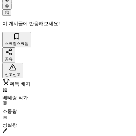
😢
🤔
이 게시글에 반응해보세요!
스크랩
스크랩
공유
신고
신고
획득 배지
📖
베테랑 작가
💬
소통왕
📅
성실왕
🖊️