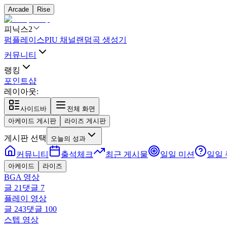
Arcade
Rise
피닉스2
펌플레이스
PIU 채널
랜덤곡 생성기
커뮤니티
랭킹
포인트샵
레이아웃:
사이드바
전체 화면
아케이드 게시판
라이즈 게시판
게시판 선택
오늘의 성과
커뮤니티
출석체크
최근 게시물
일일 미션
일일
아케이드
라이즈
BGA 영상
글
21
댓글
7
플레이 영상
글
243
댓글
100
스텝 영상