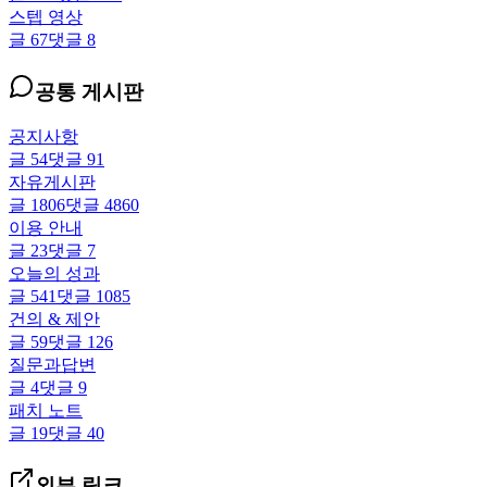
스텝 영상
글
67
댓글
8
공통 게시판
공지사항
글
54
댓글
91
자유게시판
글
1806
댓글
4860
이용 안내
글
23
댓글
7
오늘의 성과
글
541
댓글
1085
건의 & 제안
글
59
댓글
126
질문과답변
글
4
댓글
9
패치 노트
글
19
댓글
40
외부 링크