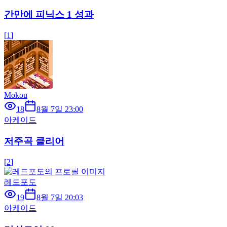
간만에 피닉스 1 성과
[
1
]
Mokou
18
8월 7일 23:00
아케이드
저주곡 클리어
[
2
]
레드포도
19
8월 7일 20:03
아케이드