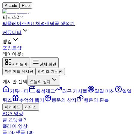
Arcade
Rise
피닉스2
펌플레이스
PIU 채널
랜덤곡 생성기
커뮤니티
랭킹
포인트샵
레이아웃:
사이드바
전체 화면
아케이드 게시판
라이즈 게시판
게시판 선택
오늘의 성과
커뮤니티
출석체크
최근 게시물
일일 미션
일일
퀴즈
추억의 뽑기
행운의 상자
행운의 핀볼
아케이드
라이즈
BGA 영상
글
21
댓글
7
플레이 영상
글
243
댓글
100