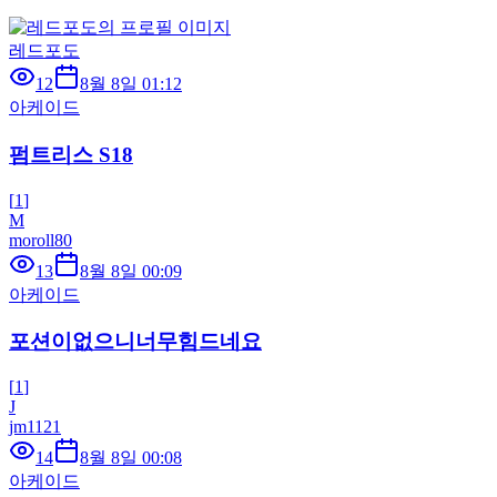
레드포도
12
8월 8일 01:12
아케이드
펌트리스 S18
[
1
]
M
moroll80
13
8월 8일 00:09
아케이드
포션이없으니너무힘드네요
[
1
]
J
jm1121
14
8월 8일 00:08
아케이드