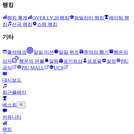
랭킹
랭킹 통계
OVER LV.20 랭킹
펌빌리티 랭킹
레이팅 랭
킹
선곡 랭킹
스텝 랭킹
기타
출석체크
일일 미션
일일 퀴즈
추억의 뽑기
행운의
상자
행운의 핀볼
알림
포인트샵
프로필
설정
PIU
공식
PIU MALL
UCS
대시보드
최근플레이
베스트
커뮤니티
랭킹