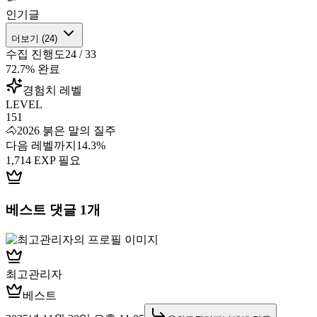
인기글
더보기 (
24
)
수집 진행도
24
/
33
72.7
% 완료
경험치 레벨
LEVEL
151
🐴
2026 붉은 말의 질주
다음 레벨까지
14.3
%
1,714
EXP 필요
베스트 댓글
1
개
최고관리자
베스트