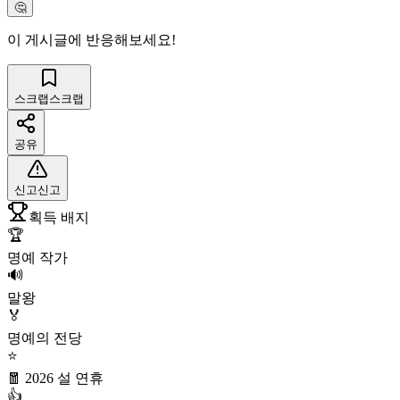
🤔
이 게시글에 반응해보세요!
스크랩
스크랩
공유
신고
신고
획득 배지
🏆
명예 작가
🔊
말왕
🏅
명예의 전당
⭐
🧧 2026 설 연휴
👍