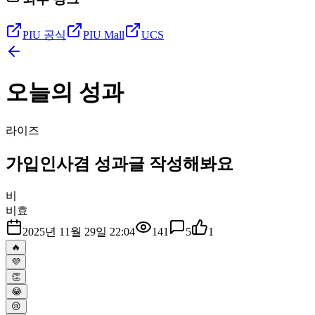
PIU 공식
PIU Mall
UCS
오늘의 성과
라이즈
가입인사겸 성과글 작성해봐요
비
비효
2025년 11월 29일 22:04
141
5
1
🔥
💜
👏
😂
😢