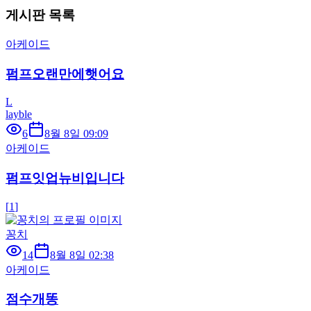
게시판 목록
아케이드
펌프오랜만에햇어요
L
layble
6
8월 8일 09:09
아케이드
펌프잇업뉴비입니다
[
1
]
꽁치
14
8월 8일 02:38
아케이드
점수개똥