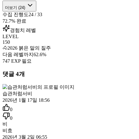
더보기 (
24
)
수집 진행도
24
/
33
72.7
% 완료
경험치 레벨
LEVEL
150
🐴
2026 붉은 말의 질주
다음 레벨까지
62.6
%
747
EXP 필요
댓글
4
개
습관처럼서비
2026년 1월 17일 18:56
0
0
비
비효
2026년 3월 2일 06:55