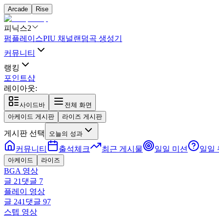
Arcade
Rise
피닉스2
펌플레이스
PIU 채널
랜덤곡 생성기
커뮤니티
랭킹
포인트샵
레이아웃:
사이드바
전체 화면
아케이드 게시판
라이즈 게시판
게시판 선택
오늘의 성과
커뮤니티
출석체크
최근 게시물
일일 미션
일일
아케이드
라이즈
BGA 영상
글
21
댓글
7
플레이 영상
글
241
댓글
97
스텝 영상