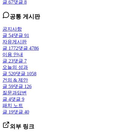
글
67
댓글
8
공통 게시판
공지사항
글
54
댓글
91
자유게시판
글
1772
댓글
4786
이용 안내
글
23
댓글
7
오늘의 성과
글
520
댓글
1058
건의 & 제안
글
59
댓글
126
질문과답변
글
4
댓글
9
패치 노트
글
19
댓글
40
외부 링크