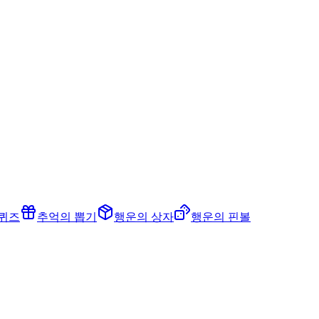
 퀴즈
추억의 뽑기
행운의 상자
행운의 핀볼