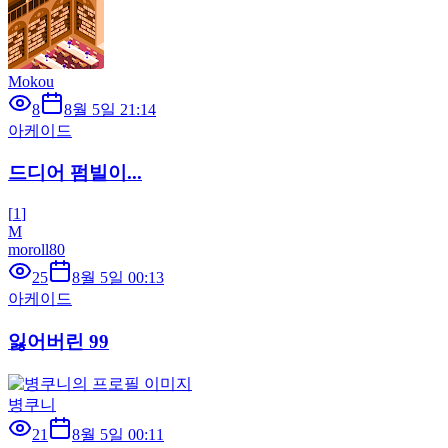
Mokou
8
8월 5일 21:14
아케이드
드디어 펌빌이...
[
1
]
M
moroll80
25
8월 5일 00:13
아케이드
잃어버린 99
병쿠니
21
8월 5일 00:11