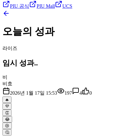
PIU 공식
PIU Mall
UCS
오늘의 성과
라이즈
임시 성과..
비
비효
2026년 1월 17일 15:53
197
4
0
🔥
💜
👏
😂
😢
🤔