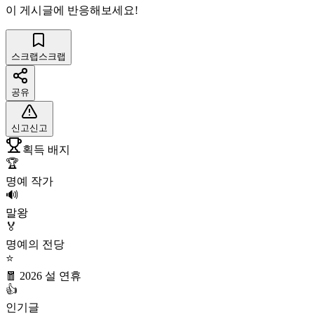
이 게시글에 반응해보세요!
스크랩
스크랩
공유
신고
신고
획득 배지
🏆
명예 작가
🔊
말왕
🏅
명예의 전당
⭐
🧧 2026 설 연휴
👍
인기글