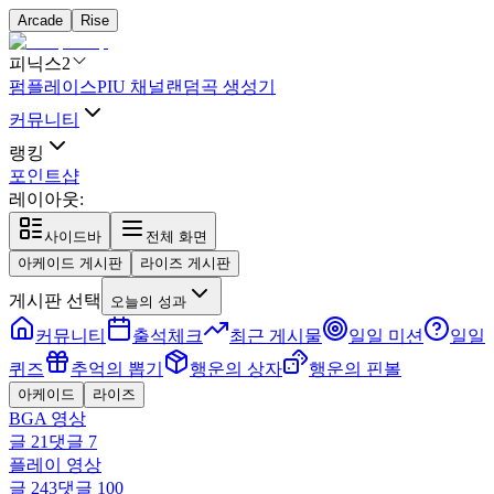
Arcade
Rise
피닉스2
펌플레이스
PIU 채널
랜덤곡 생성기
커뮤니티
랭킹
포인트샵
레이아웃:
사이드바
전체 화면
아케이드 게시판
라이즈 게시판
게시판 선택
오늘의 성과
커뮤니티
출석체크
최근 게시물
일일 미션
일일
퀴즈
추억의 뽑기
행운의 상자
행운의 핀볼
아케이드
라이즈
BGA 영상
글
21
댓글
7
플레이 영상
글
243
댓글
100