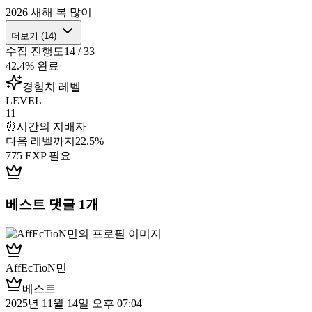
2026 새해 복 많이
더보기 (
14
)
수집 진행도
14
/
33
42.4
% 완료
경험치 레벨
LEVEL
11
⏰
시간의 지배자
다음 레벨까지
22.5
%
775
EXP 필요
베스트 댓글
1
개
AffEcTioN민
베스트
2025년 11월 14일 오후 07:04