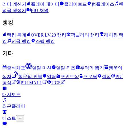
리티 계산기
플레이 데이터
클리어보드
펌플레이스
랜
덤곡 생성기
PIU 채널
랭킹
랭킹 통계
OVER LV.20 랭킹
펌빌리티 랭킹
레이팅 랭
킹
선곡 랭킹
스텝 랭킹
기타
출석체크
일일 미션
일일 퀴즈
추억의 뽑기
행운의
상자
행운의 핀볼
알림
포인트샵
프로필
설정
PIU
공식
PIU MALL
UCS
대시보드
최근플레이
베스트