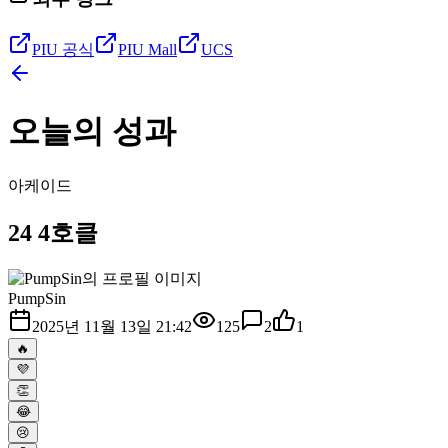
PIU 공식
PIU Mall
UCS
오늘의 성과
아케이드
24 4호클
PumpSin
2025년 11월 13일 21:42
125
2
1
🔥
💜
👏
😂
😢