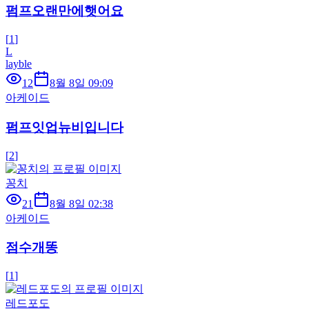
펌프오랜만에햇어요
[
1
]
L
layble
12
8월 8일 09:09
아케이드
펌프잇업뉴비입니다
[
2
]
꽁치
21
8월 8일 02:38
아케이드
점수개똥
[
1
]
레드포도