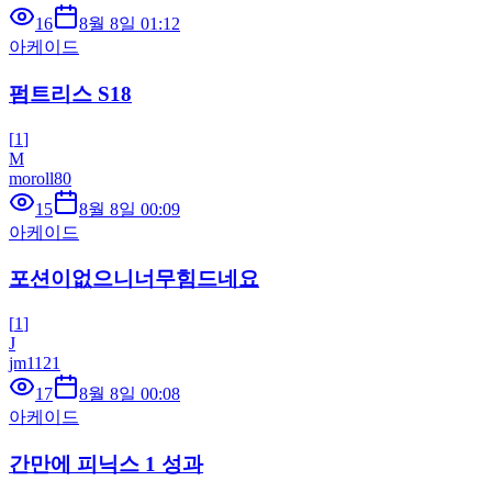
16
8월 8일 01:12
아케이드
펌트리스 S18
[
1
]
M
moroll80
15
8월 8일 00:09
아케이드
포션이없으니너무힘드네요
[
1
]
J
jm1121
17
8월 8일 00:08
아케이드
간만에 피닉스 1 성과