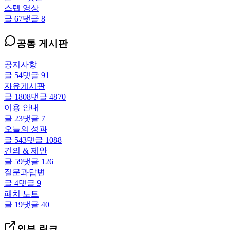
스텝 영상
글
67
댓글
8
공통 게시판
공지사항
글
54
댓글
91
자유게시판
글
1808
댓글
4870
이용 안내
글
23
댓글
7
오늘의 성과
글
543
댓글
1088
건의 & 제안
글
59
댓글
126
질문과답변
글
4
댓글
9
패치 노트
글
19
댓글
40
외부 링크