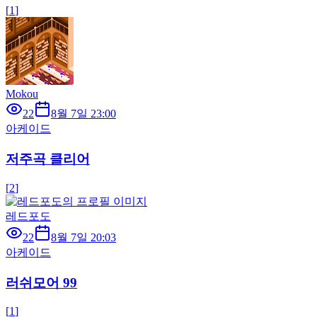
[
1
]
Mokou
22
8월 7일 23:00
아케이드
저주곡 클리어
[
2
]
레드포도
22
8월 7일 20:03
아케이드
러쉬모어 99
[
1
]