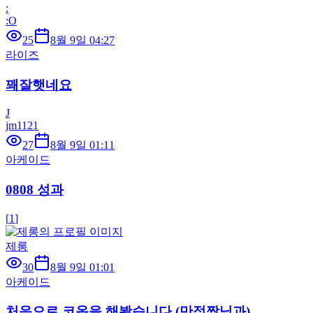
:
:O
25
8월 9일 04:27
라이즈
꽤잘햇네요
J
jm1121
27
8월 9일 01:11
아케이드
0808 성과
[
1
]
제롱
30
8월 9일 01:01
아케이드
처음으로 코옵을 해봤습니다 (만점짱님과)