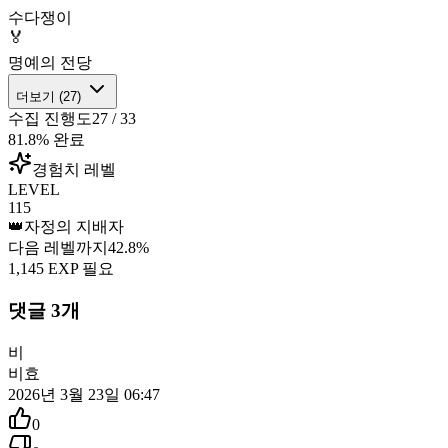
수다쟁이
🏅
명예의 전당
더보기 (
27
)
수집 진행도
27
/
33
81.8
% 완료
경험치 레벨
LEVEL
115
👑
자정의 지배자
다음 레벨까지
42.8
%
1,145
EXP 필요
댓글
3
개
비
비효
2026년 3월 23일 06:47
0