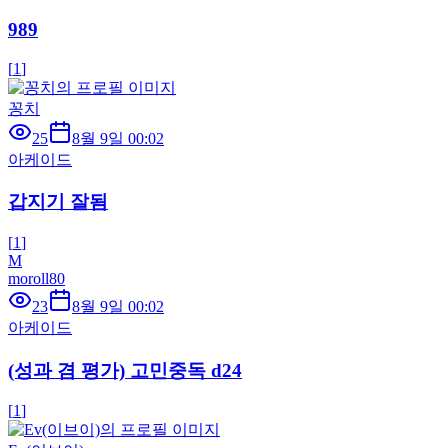
989
[
1
]
꽁치
25
8월 9일 00:02
아케이드
갑지기 잘됨
[
1
]
M
moroll80
23
8월 9일 00:02
아케이드
(성과 겸 평가) 고민중독 d24
[
1
]