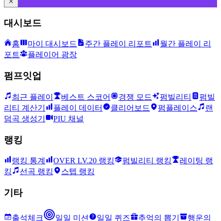
대시보드
홈
마이 대시보드
주간 플레이 리포트
월간 플레이 리
포트
플레이어 광장
펌프잇업
최근 플레이
베스트 스코어
경쟁 모드
펌빌리티
펌빌
리티 계산기
플레이 데이터
클리어보드
펌플레이스
랜
덤곡 생성기
PIU 채널
랭킹
랭킹 통계
OVER LV.20 랭킹
펌빌리티 랭킹
레이팅 랭
킹
선곡 랭킹
스텝 랭킹
기타
출석체크
일일 미션
일일 퀴즈
추억의 뽑기
행운의