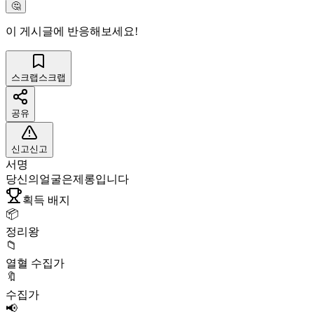
🤔
이 게시글에 반응해보세요!
스크랩
스크랩
공유
신고
신고
서명
당신의얼굴은제롱입니다
획득 배지
📦
정리왕
📁
열혈 수집가
🔖
수집가
📢