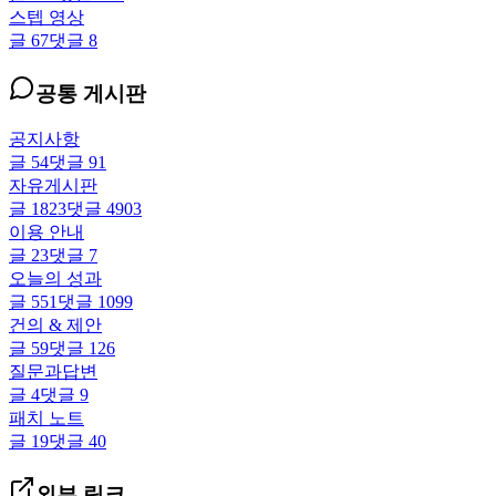
스텝 영상
글
67
댓글
8
공통 게시판
공지사항
글
54
댓글
91
자유게시판
글
1823
댓글
4903
이용 안내
글
23
댓글
7
오늘의 성과
글
551
댓글
1099
건의 & 제안
글
59
댓글
126
질문과답변
글
4
댓글
9
패치 노트
글
19
댓글
40
외부 링크