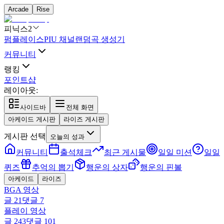
Arcade
Rise
피닉스2
펌플레이스
PIU 채널
랜덤곡 생성기
커뮤니티
랭킹
포인트샵
레이아웃:
사이드바
전체 화면
아케이드 게시판
라이즈 게시판
게시판 선택
오늘의 성과
커뮤니티
출석체크
최근 게시물
일일 미션
일일
퀴즈
추억의 뽑기
행운의 상자
행운의 핀볼
아케이드
라이즈
BGA 영상
글
21
댓글
7
플레이 영상
글
243
댓글
101