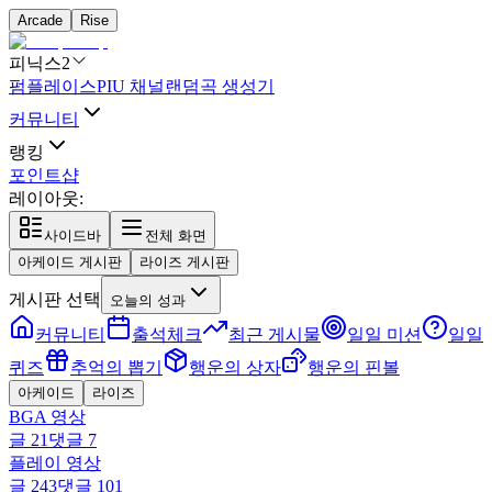
Arcade
Rise
피닉스2
펌플레이스
PIU 채널
랜덤곡 생성기
커뮤니티
랭킹
포인트샵
레이아웃:
사이드바
전체 화면
아케이드 게시판
라이즈 게시판
게시판 선택
오늘의 성과
커뮤니티
출석체크
최근 게시물
일일 미션
일일
퀴즈
추억의 뽑기
행운의 상자
행운의 핀볼
아케이드
라이즈
BGA 영상
글
21
댓글
7
플레이 영상
글
243
댓글
101