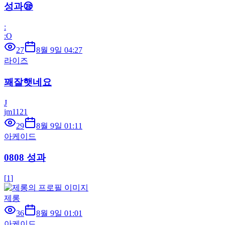
성과😪
:
:O
27
8월 9일 04:27
라이즈
꽤잘햇네요
J
jm1121
29
8월 9일 01:11
아케이드
0808 성과
[
1
]
제롱
36
8월 9일 01:01
아케이드