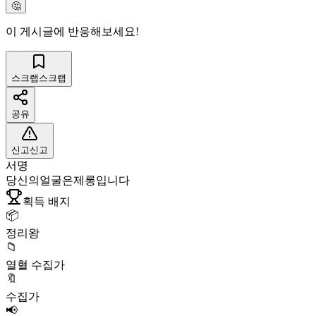
🤔
이 게시글에 반응해보세요!
스크랩
스크랩
공유
신고
신고
서명
당신의얼굴은제롱입니다
획득 배지
📦
정리왕
📁
열혈 수집가
🔖
수집가
📢