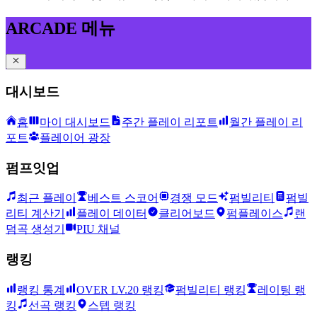
ARCADE 메뉴
대시보드
홈
마이 대시보드
주간 플레이 리포트
월간 플레이 리
포트
플레이어 광장
펌프잇업
최근 플레이
베스트 스코어
경쟁 모드
펌빌리티
펌빌
리티 계산기
플레이 데이터
클리어보드
펌플레이스
랜
덤곡 생성기
PIU 채널
랭킹
랭킹 통계
OVER LV.20 랭킹
펌빌리티 랭킹
레이팅 랭
킹
선곡 랭킹
스텝 랭킹