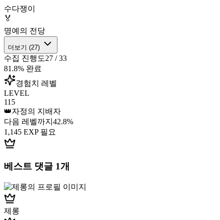
수다쟁이
🏅
명예의 전당
더보기 (
27
)
수집 진행도
27
/
33
81.8
% 완료
경험치 레벨
LEVEL
115
👑
자정의 지배자
다음 레벨까지
42.8
%
1,145
EXP 필요
베스트 댓글
1
개
제롱