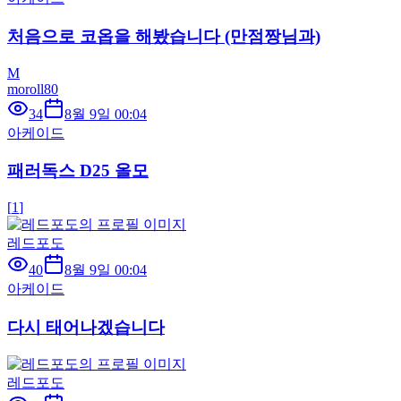
처음으로 코옵을 해봤습니다 (만점짱님과)
M
moroll80
34
8월 9일 00:04
아케이드
패러독스 D25 올모
[
1
]
레드포도
40
8월 9일 00:04
아케이드
다시 태어나겠습니다
레드포도