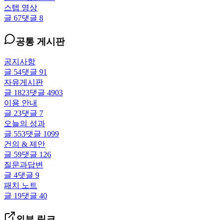
스텝 영상
글
67
댓글
8
공통 게시판
공지사항
글
54
댓글
91
자유게시판
글
1823
댓글
4903
이용 안내
글
23
댓글
7
오늘의 성과
글
553
댓글
1099
건의 & 제안
글
59
댓글
126
질문과답변
글
4
댓글
9
패치 노트
글
19
댓글
40
외부 링크