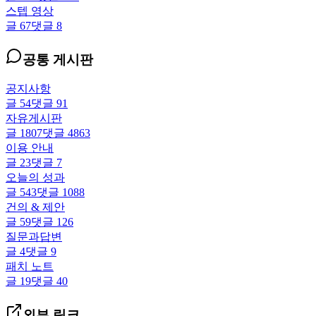
스텝 영상
글
67
댓글
8
공통 게시판
공지사항
글
54
댓글
91
자유게시판
글
1807
댓글
4863
이용 안내
글
23
댓글
7
오늘의 성과
글
543
댓글
1088
건의 & 제안
글
59
댓글
126
질문과답변
글
4
댓글
9
패치 노트
글
19
댓글
40
외부 링크