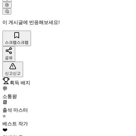
😢
🤔
이 게시글에 반응해보세요!
스크랩
스크랩
공유
신고
신고
획득 배지
💬
소통왕
📆
출석 마스터
⭐
베스트 작가
❤️