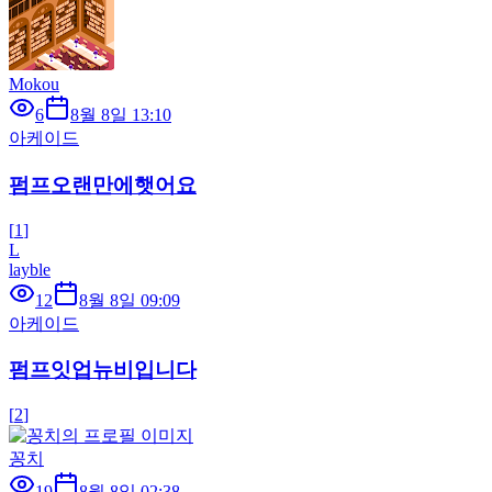
Mokou
6
8월 8일 13:10
아케이드
펌프오랜만에햇어요
[
1
]
L
layble
12
8월 8일 09:09
아케이드
펌프잇업뉴비입니다
[
2
]
꽁치
19
8월 8일 02:38