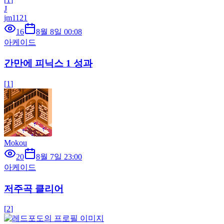
J
jm1121
16
8월 8일 00:08
아케이드
간만에 피닉스 1 성과
[
1
]
Mokou
20
8월 7일 23:00
아케이드
저주곡 클리어
[
2
]