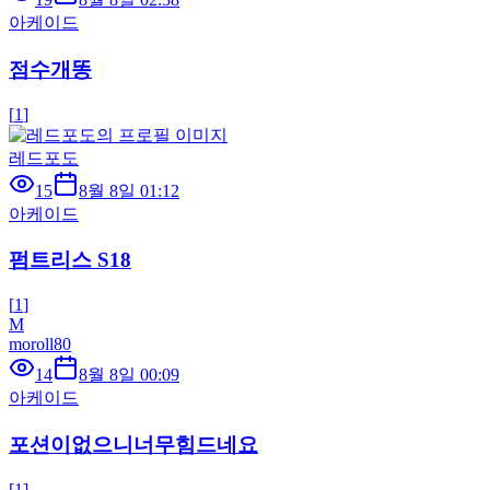
아케이드
점수개똥
[
1
]
레드포도
15
8월 8일 01:12
아케이드
펌트리스 S18
[
1
]
M
moroll80
14
8월 8일 00:09
아케이드
포션이없으니너무힘드네요
[
1
]