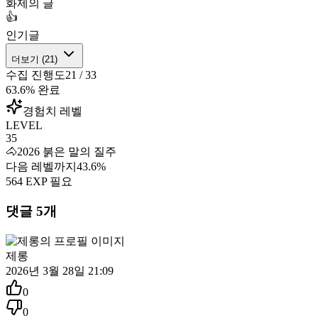
화제의 글
👍
인기글
더보기 (
21
)
수집 진행도
21
/
33
63.6
% 완료
경험치 레벨
LEVEL
35
🐴
2026 붉은 말의 질주
다음 레벨까지
43.6
%
564
EXP 필요
댓글
5
개
제롱
2026년 3월 28일 21:09
0
0