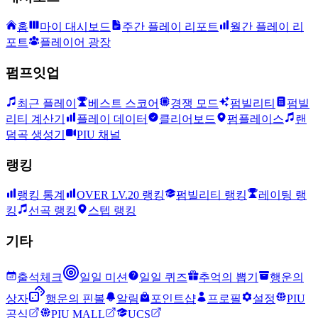
홈
마이 대시보드
주간 플레이 리포트
월간 플레이 리
포트
플레이어 광장
펌프잇업
최근 플레이
베스트 스코어
경쟁 모드
펌빌리티
펌빌
리티 계산기
플레이 데이터
클리어보드
펌플레이스
랜
덤곡 생성기
PIU 채널
랭킹
랭킹 통계
OVER LV.20 랭킹
펌빌리티 랭킹
레이팅 랭
킹
선곡 랭킹
스텝 랭킹
기타
출석체크
일일 미션
일일 퀴즈
추억의 뽑기
행운의
상자
행운의 핀볼
알림
포인트샵
프로필
설정
PIU
공식
PIU MALL
UCS