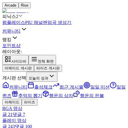
Arcade
Rise
피닉스2
펌플레이스
PIU 채널
랜덤곡 생성기
커뮤니티
랭킹
포인트샵
레이아웃:
사이드바
전체 화면
아케이드 게시판
라이즈 게시판
게시판 선택
오늘의 성과
커뮤니티
출석체크
최근 게시물
일일 미션
일일
퀴즈
추억의 뽑기
행운의 상자
행운의 핀볼
아케이드
라이즈
BGA 영상
글
21
댓글
7
플레이 영상
글
243
댓글
100