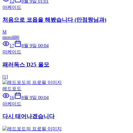
12
8월 9일 01:01
아케이드
처음으로 코옵을 해봤습니다 (만점짱님과)
M
moroll80
17
8월 9일 00:04
아케이드
패러독스 D25 올모
[
1
]
레드포도
16
8월 9일 00:04
아케이드
다시 태어나겠습니다