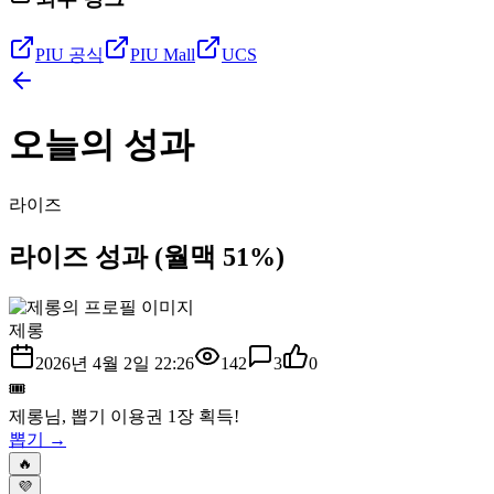
PIU 공식
PIU Mall
UCS
오늘의 성과
라이즈
라이즈 성과 (월맥 51%)
제롱
2026년 4월 2일 22:26
142
3
0
🎟️
제롱
님, 뽑기 이용권
1
장 획득!
뽑기 →
🔥
💜