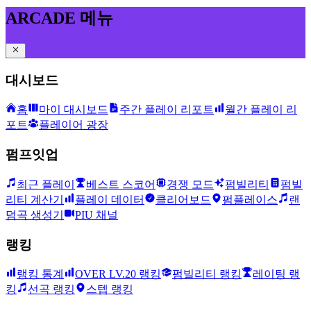
ARCADE 메뉴
대시보드
홈
마이 대시보드
주간 플레이 리포트
월간 플레이 리
포트
플레이어 광장
펌프잇업
최근 플레이
베스트 스코어
경쟁 모드
펌빌리티
펌빌
리티 계산기
플레이 데이터
클리어보드
펌플레이스
랜
덤곡 생성기
PIU 채널
랭킹
랭킹 통계
OVER LV.20 랭킹
펌빌리티 랭킹
레이팅 랭
킹
선곡 랭킹
스텝 랭킹