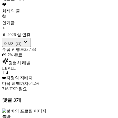
❤️
화제의 글
👍
인기글
⭐
🧧 2026 설 연휴
더보기 (
23
)
수집 진행도
23
/
33
69.7
% 완료
경험치 레벨
LEVEL
114
👑
자정의 지배자
다음 레벨까지
64.2
%
716
EXP 필요
댓글
3
개
불바