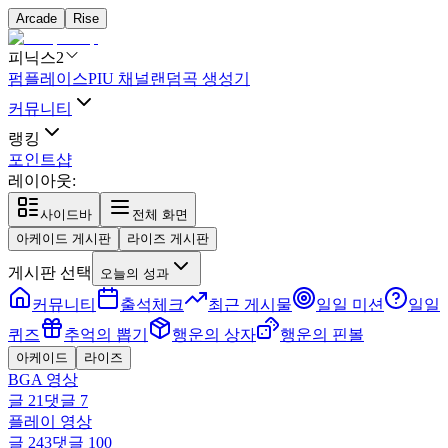
Arcade
Rise
피닉스2
펌플레이스
PIU 채널
랜덤곡 생성기
커뮤니티
랭킹
포인트샵
레이아웃:
사이드바
전체 화면
아케이드 게시판
라이즈 게시판
게시판 선택
오늘의 성과
커뮤니티
출석체크
최근 게시물
일일 미션
일일
퀴즈
추억의 뽑기
행운의 상자
행운의 핀볼
아케이드
라이즈
BGA 영상
글
21
댓글
7
플레이 영상
글
243
댓글
100