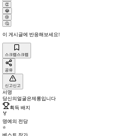
👏
😂
😢
🤔
이 게시글에 반응해보세요!
스크랩
스크랩
공유
신고
신고
서명
당신의얼굴은제롱입니다
획득 배지
🏅
명예의 전당
⭐
베스트 작가