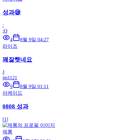
성과😪
:
:O
4
8월 9일 04:27
라이즈
꽤잘햇네요
J
jm1121
9
8월 9일 01:11
아케이드
0808 성과
[
1
]
제롱