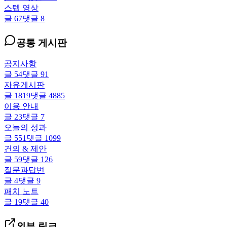
스텝 영상
글
67
댓글
8
공통 게시판
공지사항
글
54
댓글
91
자유게시판
글
1819
댓글
4885
이용 안내
글
23
댓글
7
오늘의 성과
글
551
댓글
1099
건의 & 제안
글
59
댓글
126
질문과답변
글
4
댓글
9
패치 노트
글
19
댓글
40
외부 링크