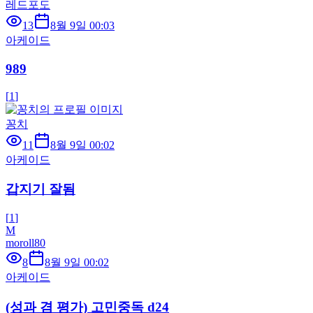
레드포도
13
8월 9일 00:03
아케이드
989
[
1
]
꽁치
11
8월 9일 00:02
아케이드
갑지기 잘됨
[
1
]
M
moroll80
8
8월 9일 00:02
아케이드
(성과 겸 평가) 고민중독 d24