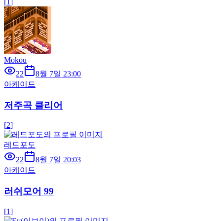
[
1
]
Mokou
22
8월 7일 23:00
아케이드
저주곡 클리어
[
2
]
레드포도
22
8월 7일 20:03
아케이드
러쉬모어 99
[
1
]