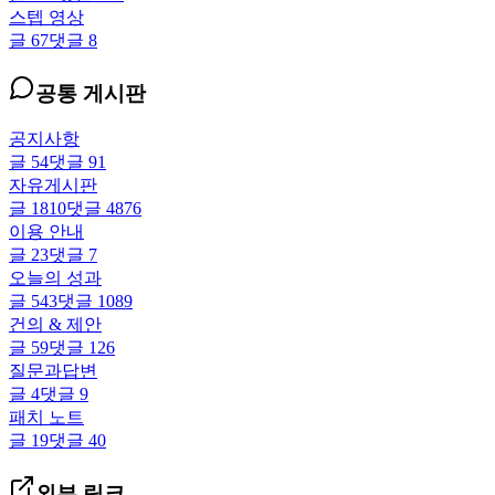
스텝 영상
글
67
댓글
8
공통 게시판
공지사항
글
54
댓글
91
자유게시판
글
1810
댓글
4876
이용 안내
글
23
댓글
7
오늘의 성과
글
543
댓글
1089
건의 & 제안
글
59
댓글
126
질문과답변
글
4
댓글
9
패치 노트
글
19
댓글
40
외부 링크