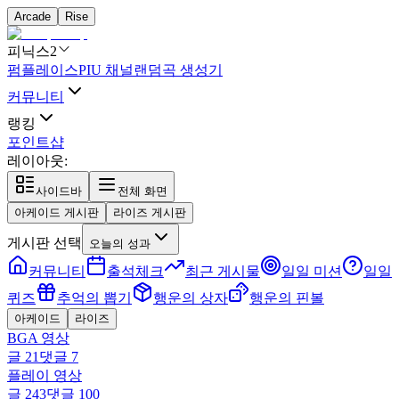
Arcade
Rise
피닉스2
펌플레이스
PIU 채널
랜덤곡 생성기
커뮤니티
랭킹
포인트샵
레이아웃:
사이드바
전체 화면
아케이드 게시판
라이즈 게시판
게시판 선택
오늘의 성과
커뮤니티
출석체크
최근 게시물
일일 미션
일일
퀴즈
추억의 뽑기
행운의 상자
행운의 핀볼
아케이드
라이즈
BGA 영상
글
21
댓글
7
플레이 영상
글
243
댓글
100