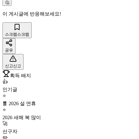
🤔
이 게시글에 반응해보세요!
스크랩
스크랩
공유
신고
신고
획득 배지
👍
인기글
⭐
🧧 2026 설 연휴
⭐
2026 새해 복 많이
🚀
선구자
✏️