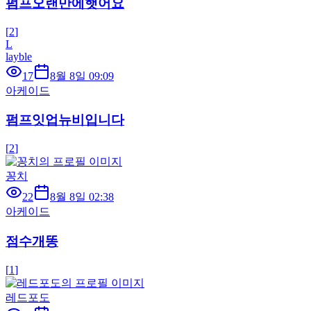
펌프오랜만에햇어요
[
2
]
L
layble
17
8월 8일 09:09
아케이드
펌프잇업뉴비입니다
[
2
]
꽁치
22
8월 8일 02:38
아케이드
점수개똥
[
1
]
레드포도