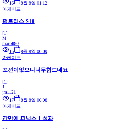
16
8월 8일 01:12
아케이드
펌트리스 S18
[
1
]
M
moroll80
15
8월 8일 00:09
아케이드
포션이없으니너무힘드네요
[
1
]
J
jm1121
17
8월 8일 00:08
아케이드
간만에 피닉스 1 성과