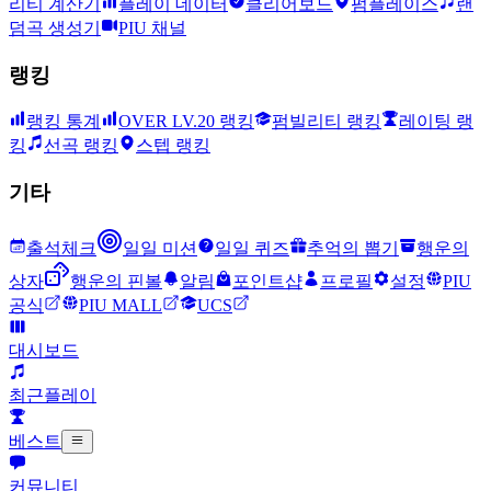
리티 계산기
플레이 데이터
클리어보드
펌플레이스
랜
덤곡 생성기
PIU 채널
랭킹
랭킹 통계
OVER LV.20 랭킹
펌빌리티 랭킹
레이팅 랭
킹
선곡 랭킹
스텝 랭킹
기타
출석체크
일일 미션
일일 퀴즈
추억의 뽑기
행운의
상자
행운의 핀볼
알림
포인트샵
프로필
설정
PIU
공식
PIU MALL
UCS
대시보드
최근플레이
베스트
커뮤니티