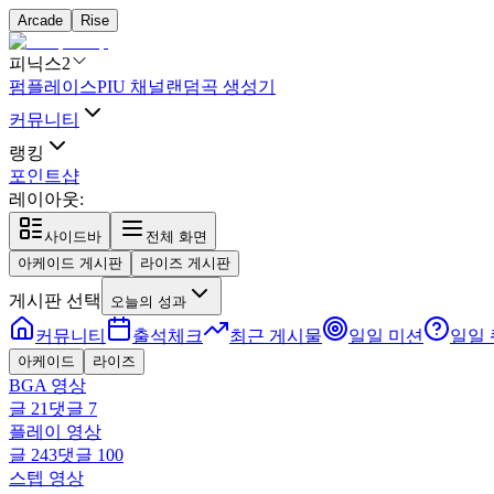
Arcade
Rise
피닉스2
펌플레이스
PIU 채널
랜덤곡 생성기
커뮤니티
랭킹
포인트샵
레이아웃:
사이드바
전체 화면
아케이드 게시판
라이즈 게시판
게시판 선택
오늘의 성과
커뮤니티
출석체크
최근 게시물
일일 미션
일일
아케이드
라이즈
BGA 영상
글
21
댓글
7
플레이 영상
글
243
댓글
100
스텝 영상