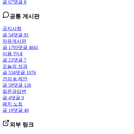
글
67
댓글
8
공통 게시판
공지사항
글
54
댓글
91
자유게시판
글
1793
댓글
4841
이용 안내
글
23
댓글
7
오늘의 성과
글
534
댓글
1076
건의 & 제안
글
59
댓글
126
질문과답변
글
4
댓글
9
패치 노트
글
19
댓글
40
외부 링크