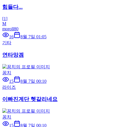
힘들다...
[
1
]
M
moroll80
16
8월 7일 01:05
기타
연타망겜
꽁치
15
8월 7일 00:10
라이즈
이빠진계단 헷갈리네요
꽁치
15
8월 7일 00:10