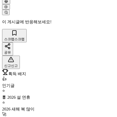
😂
😢
🤔
이 게시글에 반응해보세요!
스크랩
스크랩
공유
신고
신고
획득 배지
👍
인기글
⭐
🧧 2026 설 연휴
⭐
2026 새해 복 많이
🚀