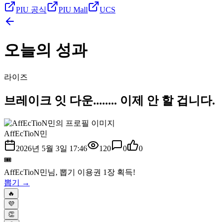
PIU 공식
PIU Mall
UCS
오늘의 성과
라이즈
브레이크 잇 다운........ 이제 안 할 겁니다.
AffEcTioN민
2026년 5월 3일 17:46
120
0
0
🎟️
AffEcTioN민
님, 뽑기 이용권
1
장 획득!
뽑기 →
🔥
💜
👏