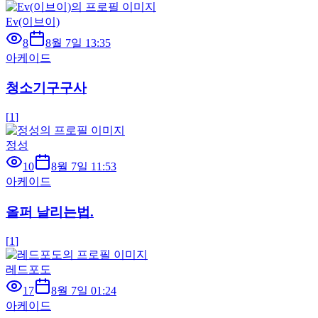
Ev(이브이)
8
8월 7일 13:35
아케이드
청소기구구사
[
1
]
정성
10
8월 7일 11:53
아케이드
올퍼 날리는법.
[
1
]
레드포도
17
8월 7일 01:24
아케이드