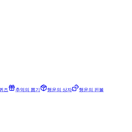
 퀴즈
추억의 뽑기
행운의 상자
행운의 핀볼