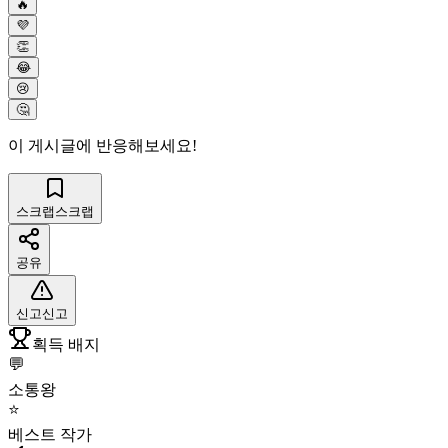
🔥
💜
👏
😂
😢
🤔
이 게시글에 반응해보세요!
스크랩
스크랩
공유
신고
신고
획득 배지
💬
소통왕
⭐
베스트 작가