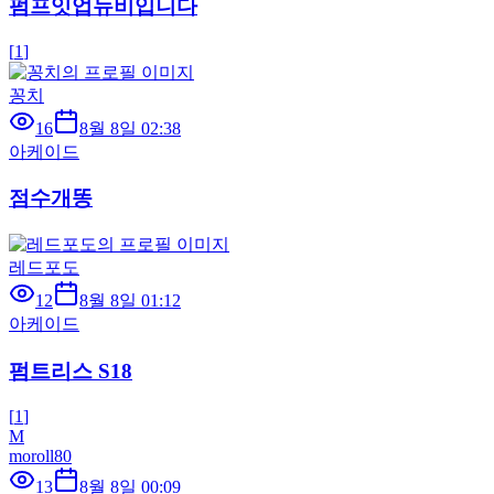
펌프잇업뉴비입니다
[
1
]
꽁치
16
8월 8일 02:38
아케이드
점수개똥
레드포도
12
8월 8일 01:12
아케이드
펌트리스 S18
[
1
]
M
moroll80
13
8월 8일 00:09