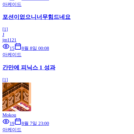
아케이드
포션이없으니너무힘드네요
[
1
]
J
jm1121
15
8월 8일 00:08
아케이드
간만에 피닉스 1 성과
[
1
]
Mokou
19
8월 7일 23:00
아케이드