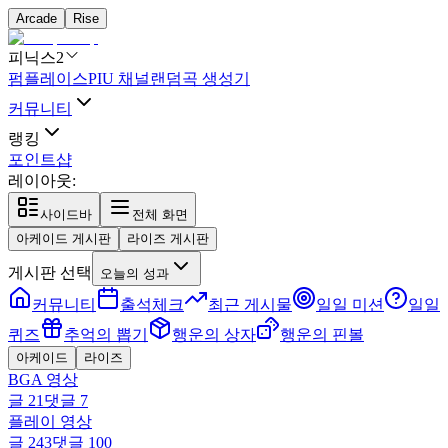
Arcade
Rise
피닉스2
펌플레이스
PIU 채널
랜덤곡 생성기
커뮤니티
랭킹
포인트샵
레이아웃:
사이드바
전체 화면
아케이드 게시판
라이즈 게시판
게시판 선택
오늘의 성과
커뮤니티
출석체크
최근 게시물
일일 미션
일일
퀴즈
추억의 뽑기
행운의 상자
행운의 핀볼
아케이드
라이즈
BGA 영상
글
21
댓글
7
플레이 영상
글
243
댓글
100