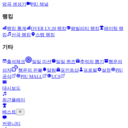
덤곡 생성기
PIU 채널
랭킹
랭킹 통계
OVER LV.20 랭킹
펌빌리티 랭킹
레이팅 랭
킹
선곡 랭킹
스텝 랭킹
기타
출석체크
일일 미션
일일 퀴즈
추억의 뽑기
행운의
상자
행운의 핀볼
알림
포인트샵
프로필
설정
PIU
공식
PIU MALL
UCS
대시보드
최근플레이
베스트
커뮤니티