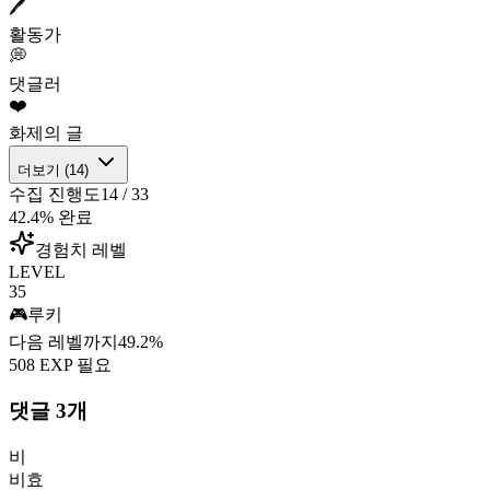
🖊️
활동가
💭
댓글러
❤️
화제의 글
더보기 (
14
)
수집 진행도
14
/
33
42.4
% 완료
경험치 레벨
LEVEL
35
🎮
루키
다음 레벨까지
49.2
%
508
EXP 필요
댓글
3
개
비
비효