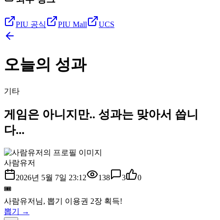
PIU 공식
PIU Mall
UCS
오늘의 성과
기타
게임은 아니지만.. 성과는 맞아서 씁니
다...
사람유저
2026년 5월 7일 23:12
138
3
0
🎟️
사람유저
님, 뽑기 이용권
2
장 획득!
뽑기 →