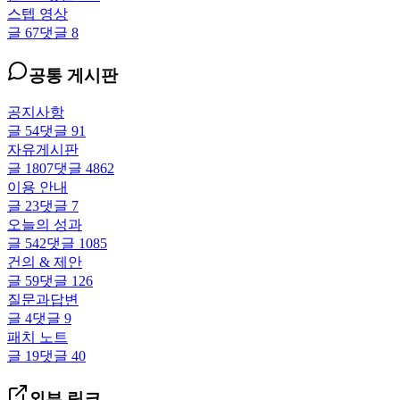
스텝 영상
글
67
댓글
8
공통 게시판
공지사항
글
54
댓글
91
자유게시판
글
1807
댓글
4862
이용 안내
글
23
댓글
7
오늘의 성과
글
542
댓글
1085
건의 & 제안
글
59
댓글
126
질문과답변
글
4
댓글
9
패치 노트
글
19
댓글
40
외부 링크