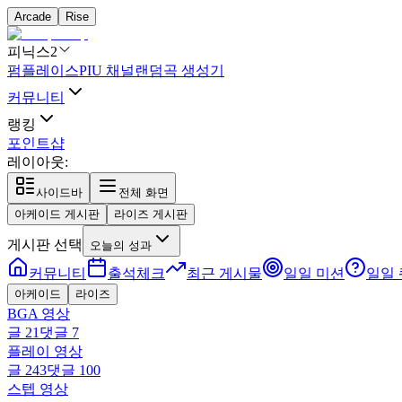
Arcade
Rise
피닉스2
펌플레이스
PIU 채널
랜덤곡 생성기
커뮤니티
랭킹
포인트샵
레이아웃:
사이드바
전체 화면
아케이드 게시판
라이즈 게시판
게시판 선택
오늘의 성과
커뮤니티
출석체크
최근 게시물
일일 미션
일일
아케이드
라이즈
BGA 영상
글
21
댓글
7
플레이 영상
글
243
댓글
100
스텝 영상