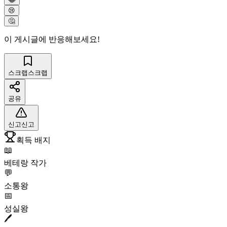
😢
🤔
이 게시글에 반응해보세요!
스크랩
스크랩
공유
신고
신고
획득 배지
📖
베테랑 작가
💬
소통왕
📅
성실왕
🖊️