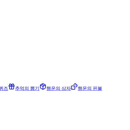
 퀴즈
추억의 뽑기
행운의 상자
행운의 핀볼