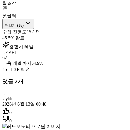
활동가
💭
댓글러
더보기 (
15
)
수집 진행도
15
/
33
45.5
% 완료
경험치 레벨
LEVEL
62
다음 레벨까지
54.9
%
451
EXP 필요
댓글
2
개
L
layble
2026년 6월 13일 00:48
0
0