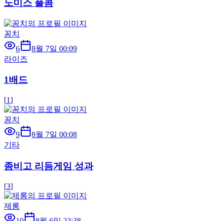
노미스 풀콤
꽁치
6
8월 7일 00:09
라이즈
1배드
[
1
]
꽁치
9
8월 7일 00:08
기타
좀비고 리듬게임 성과
[
3
]
제롱
10
8월 6일 23:38