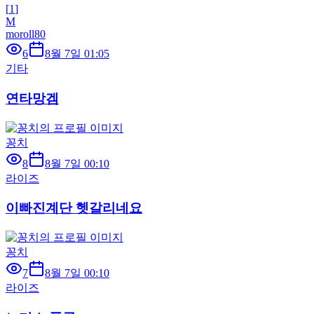
[
1
]
M
moroll80
6
8월 7일 01:05
기타
연타망겜
꽁치
8
8월 7일 00:10
라이즈
이빠진계단 헷갈리네요
꽁치
7
8월 7일 00:10
라이즈