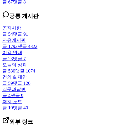
글
67
댓글
8
공통 게시판
공지사항
글
54
댓글
91
자유게시판
글
1792
댓글
4822
이용 안내
글
23
댓글
7
오늘의 성과
글
530
댓글
1074
건의 & 제안
글
59
댓글
126
질문과답변
글
4
댓글
9
패치 노트
글
19
댓글
40
외부 링크