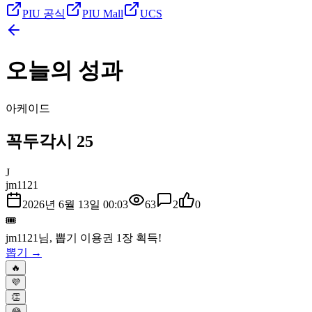
PIU 공식
PIU Mall
UCS
오늘의 성과
아케이드
꼭두각시 25
J
jm1121
2026년 6월 13일 00:03
63
2
0
🎟️
jm1121
님, 뽑기 이용권
1
장 획득!
뽑기 →
🔥
💜
👏
😂