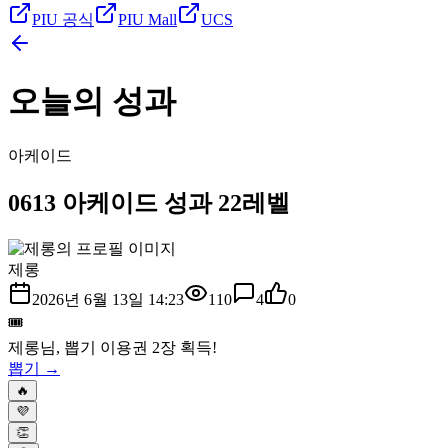
PIU 공식
PIU Mall
UCS
오늘의 성과
아케이드
0613 아케이드 성과 22레벨
제롱
2026년 6월 13일 14:23
110
4
0
🎟️
제롱
님, 뽑기 이용권
2
장 획득!
뽑기 →
🔥
💜
👏