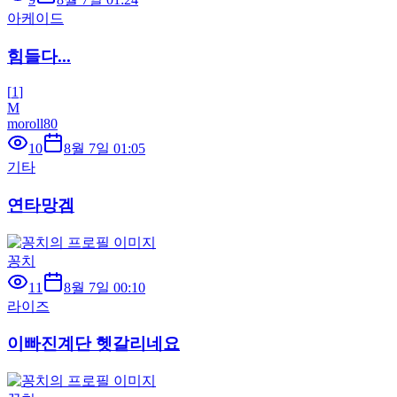
아케이드
힘들다...
[
1
]
M
moroll80
10
8월 7일 01:05
기타
연타망겜
꽁치
11
8월 7일 00:10
라이즈
이빠진계단 헷갈리네요