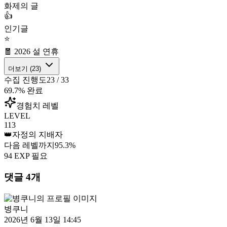
화제의 글
👍
인기글
⭐
🧧 2026 설 연휴
더보기 (
23
)
수집 진행도
23
/
33
69.7
% 완료
경험치 레벨
LEVEL
113
👑
자정의 지배자
다음 레벨까지
95.3
%
94
EXP 필요
댓글
4
개
병쿠니
2026년 6월 13일 14:45