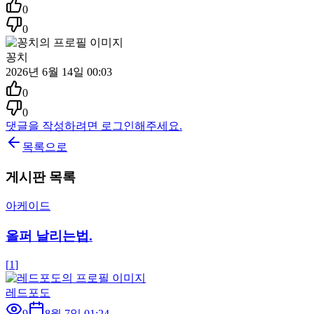
0
0
꽁치
2026년 6월 14일 00:03
0
0
댓글을 작성하려면 로그인해주세요.
목록으로
게시판 목록
아케이드
올퍼 날리는법.
[
1
]
레드포도
9
8월 7일 01:24