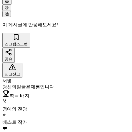
😂
😢
🤔
이 게시글에 반응해보세요!
스크랩
스크랩
공유
신고
신고
서명
당신의얼굴은제롱입니다
획득 배지
🏅
명예의 전당
⭐
베스트 작가
❤️