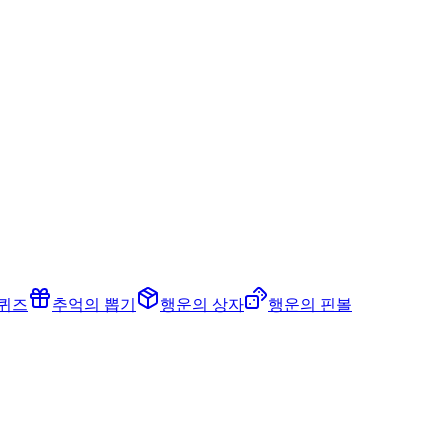
 퀴즈
추억의 뽑기
행운의 상자
행운의 핀볼