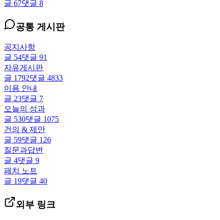
글
67
댓글
8
공통 게시판
공지사항
글
54
댓글
91
자유게시판
글
1792
댓글
4833
이용 안내
글
23
댓글
7
오늘의 성과
글
530
댓글
1075
건의 & 제안
글
59
댓글
126
질문과답변
글
4
댓글
9
패치 노트
글
19
댓글
40
외부 링크