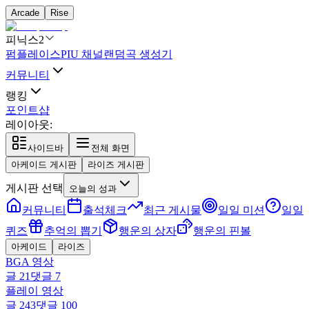
Arcade
Rise
피닉스2
펌플레이스
PIU 채널
랜덤곡 생성기
커뮤니티
랭킹
포인트샵
레이아웃:
사이드바
전체 화면
아케이드 게시판
라이즈 게시판
게시판 선택
오늘의 성과
커뮤니티
출석체크
최근 게시물
일일 미션
일일
퀴즈
추억의 뽑기
행운의 상자
행운의 핀볼
아케이드
라이즈
BGA 영상
글
21
댓글
7
플레이 영상
글
243
댓글
100