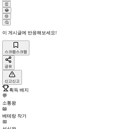
👏
😂
😢
🤔
이 게시글에 반응해보세요!
스크랩
스크랩
공유
신고
신고
획득 배지
💬
소통왕
📖
베테랑 작가
📅
성실왕