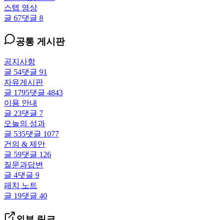
스텝 영상
글
67
댓글
8
공통 게시판
공지사항
글
54
댓글
91
자유게시판
글
1795
댓글
4843
이용 안내
글
23
댓글
7
오늘의 성과
글
535
댓글
1077
건의 & 제안
글
59
댓글
126
질문과답변
글
4
댓글
9
패치 노트
글
19
댓글
40
외부 링크