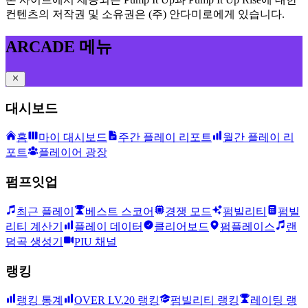
컨텐츠의 저작권 및 소유권은 (주) 안다미로에게 있습니다.
ARCADE 메뉴
대시보드
홈
마이 대시보드
주간 플레이 리포트
월간 플레이 리
포트
플레이어 광장
펌프잇업
최근 플레이
베스트 스코어
경쟁 모드
펌빌리티
펌빌
리티 계산기
플레이 데이터
클리어보드
펌플레이스
랜
덤곡 생성기
PIU 채널
랭킹
랭킹 통계
OVER LV.20 랭킹
펌빌리티 랭킹
레이팅 랭