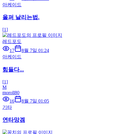
아케이드
올퍼 날리는법.
[
1
]
레드포도
17
8월 7일 01:24
아케이드
힘들다...
[
1
]
M
moroll80
16
8월 7일 01:05
기타
연타망겜