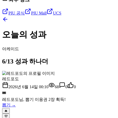
PIU 공식
PIU Mall
UCS
오늘의 성과
아케이드
6/13 성과 하나더
레드포도
2026년 6월 14일 00:10
68
0
0
🎟️
레드포도
님, 뽑기 이용권
2
장 획득!
뽑기 →
🔥
💜