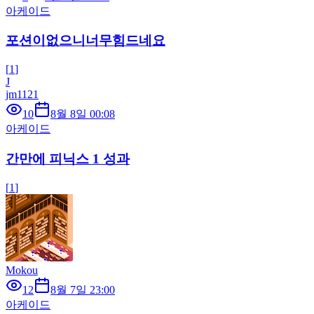
아케이드
포션이없으니너무힘드네요
[
1
]
J
jm1121
10
8월 8일 00:08
아케이드
간만에 피닉스 1 성과
[
1
]
Mokou
12
8월 7일 23:00
아케이드