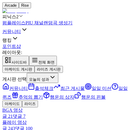
Arcade
Rise
피닉스2
펌플레이스
PIU 채널
랜덤곡 생성기
커뮤니티
랭킹
포인트샵
레이아웃:
사이드바
전체 화면
아케이드 게시판
라이즈 게시판
게시판 선택
오늘의 성과
커뮤니티
출석체크
최근 게시물
일일 미션
일일
퀴즈
추억의 뽑기
행운의 상자
행운의 핀볼
아케이드
라이즈
BGA 영상
글
21
댓글
7
플레이 영상
글
243
댓글
100