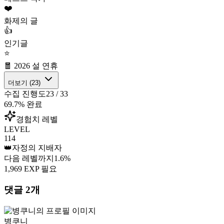
❤️
화제의 글
👍
인기글
⭐
🧧 2026 설 연휴
더보기 (
23
)
수집 진행도
23
/
33
69.7
% 완료
경험치 레벨
LEVEL
114
👑
자정의 지배자
다음 레벨까지
1.6
%
1,969
EXP 필요
댓글
2
개
병쿠니