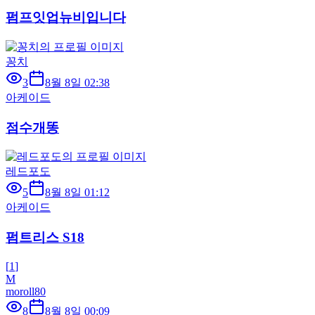
펌프잇업뉴비입니다
꽁치
3
8월 8일 02:38
아케이드
점수개똥
레드포도
5
8월 8일 01:12
아케이드
펌트리스 S18
[
1
]
M
moroll80
8
8월 8일 00:09