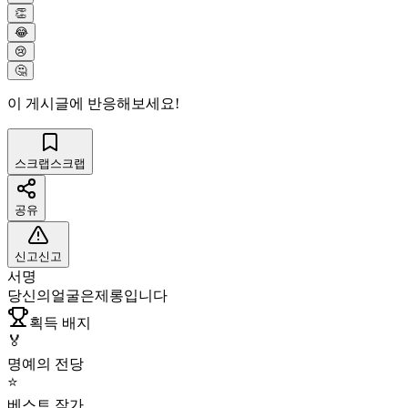
👏
😂
😢
🤔
이 게시글에 반응해보세요!
스크랩
스크랩
공유
신고
신고
서명
당신의얼굴은제롱입니다
획득 배지
🏅
명예의 전당
⭐
베스트 작가