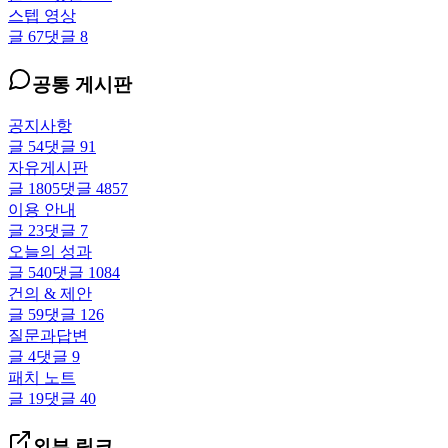
스텝 영상
글
67
댓글
8
공통 게시판
공지사항
글
54
댓글
91
자유게시판
글
1805
댓글
4857
이용 안내
글
23
댓글
7
오늘의 성과
글
540
댓글
1084
건의 & 제안
글
59
댓글
126
질문과답변
글
4
댓글
9
패치 노트
글
19
댓글
40
외부 링크