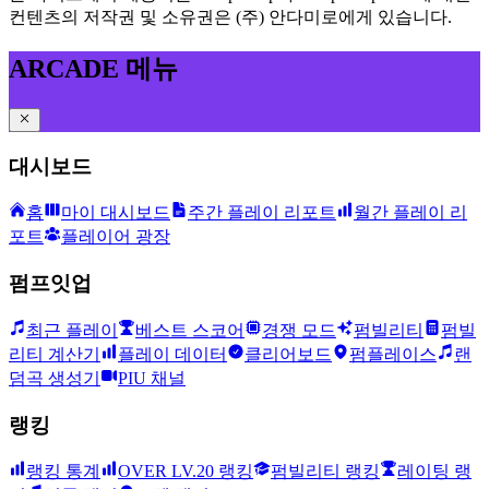
컨텐츠의 저작권 및 소유권은 (주) 안다미로에게 있습니다.
ARCADE 메뉴
대시보드
홈
마이 대시보드
주간 플레이 리포트
월간 플레이 리
포트
플레이어 광장
펌프잇업
최근 플레이
베스트 스코어
경쟁 모드
펌빌리티
펌빌
리티 계산기
플레이 데이터
클리어보드
펌플레이스
랜
덤곡 생성기
PIU 채널
랭킹
랭킹 통계
OVER LV.20 랭킹
펌빌리티 랭킹
레이팅 랭