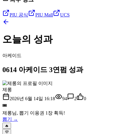
PIU 공식
PIU Mall
UCS
오늘의 성과
아케이드
0614 아케이드 3연펌 성과
제롱
2026년 6월 14일 16:18
94
2
0
🎟️
제롱
님, 뽑기 이용권
1
장 획득!
뽑기 →
🔥
💜