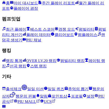
홈
마이 대시보드
주간 플레이 리포트
월간 플레이 리
포트
플레이어 광장
펌프잇업
최근 플레이
베스트 스코어
경쟁 모드
펌빌리티
펌빌
리티 계산기
플레이 데이터
클리어보드
펌플레이스
랜
덤곡 생성기
PIU 채널
랭킹
랭킹 통계
OVER LV.20 랭킹
펌빌리티 랭킹
레이팅 랭
킹
선곡 랭킹
스텝 랭킹
기타
출석체크
일일 미션
일일 퀴즈
추억의 뽑기
행운의
상자
행운의 핀볼
알림
포인트샵
프로필
설정
PIU
공식
PIU MALL
UCS