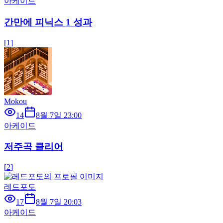
아케이드
간만에 피닉스 1 성과
[
1
]
Mokou
14
8월 7일 23:00
아케이드
저주곡 클리어
[
2
]
레드포도
17
8월 7일 20:03
아케이드