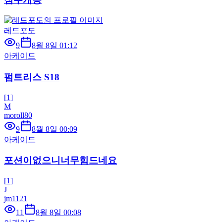
레드포도
9
8월 8일 01:12
아케이드
펌트리스 S18
[
1
]
M
moroll80
9
8월 8일 00:09
아케이드
포션이없으니너무힘드네요
[
1
]
J
jm1121
11
8월 8일 00:08