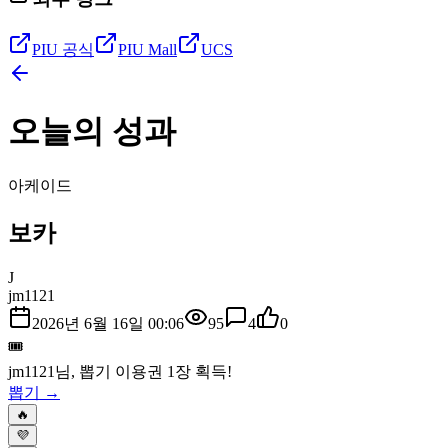
PIU 공식
PIU Mall
UCS
오늘의 성과
아케이드
보카
J
jm1121
2026년 6월 16일 00:06
95
4
0
🎟️
jm1121
님, 뽑기 이용권
1
장 획득!
뽑기 →
🔥
💜