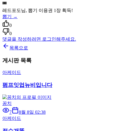
🎟️
레드포도
님, 뽑기 이용권
1
장 획득!
뽑기 →
0
0
댓글을 작성하려면 로그인해주세요.
목록으로
게시판 목록
아케이드
펌프잇업뉴비입니다
꽁치
7
8월 8일 02:38
아케이드
점수개똥