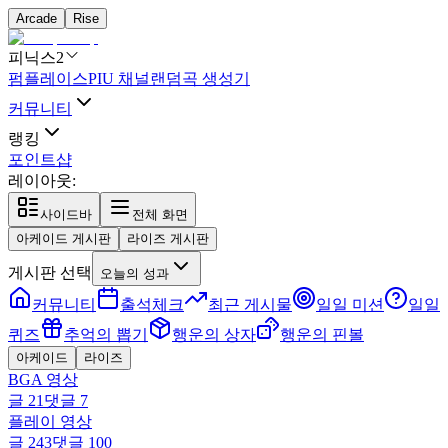
Arcade
Rise
피닉스2
펌플레이스
PIU 채널
랜덤곡 생성기
커뮤니티
랭킹
포인트샵
레이아웃:
사이드바
전체 화면
아케이드 게시판
라이즈 게시판
게시판 선택
오늘의 성과
커뮤니티
출석체크
최근 게시물
일일 미션
일일
퀴즈
추억의 뽑기
행운의 상자
행운의 핀볼
아케이드
라이즈
BGA 영상
글
21
댓글
7
플레이 영상
글
243
댓글
100