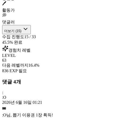
🖊️
활동가
💭
댓글러
더보기 (
15
)
수집 진행도
15
/
33
45.5
% 완료
경험치 레벨
LEVEL
63
다음 레벨까지
16.4
%
836
EXP 필요
댓글
4
개
:
:O
2026년 6월 16일 01:21
🎟️
:O
님, 뽑기 이용권
1
장 획득!