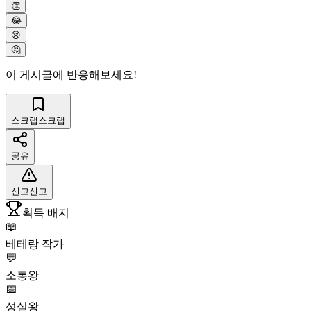
👏
😂
😢
🤔
이 게시글에 반응해보세요!
스크랩
스크랩
공유
신고
신고
획득 배지
📖
베테랑 작가
💬
소통왕
📅
성실왕