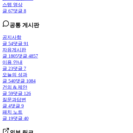
스텝 영상
글
67
댓글
8
공통 게시판
공지사항
글
54
댓글
91
자유게시판
글
1805
댓글
4857
이용 안내
글
23
댓글
7
오늘의 성과
글
540
댓글
1084
건의 & 제안
글
59
댓글
126
질문과답변
글
4
댓글
9
패치 노트
글
19
댓글
40
외부 링크