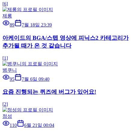
[
6
]
제롱
89
7월 18일 23:39
아케이드의 BGA/스텝 영상에 피닉스2 카테고리가
추가될 때가 온 것 같습니다
[
1
]
병쿠니
95
7월 6일 09:40
요즘 진행되는 퀴즈에 버그가 있어요!
[
2
]
정성
110
6월 21일 00:04