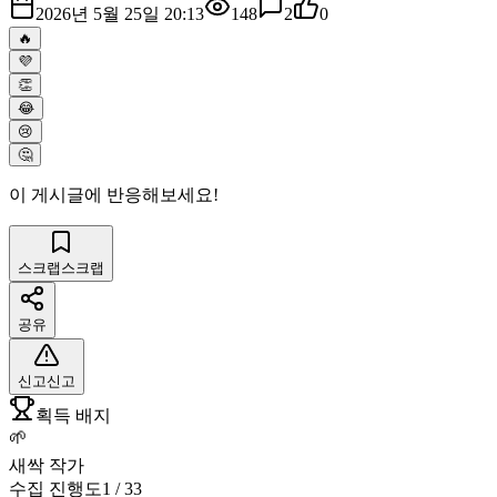
2026년 5월 25일 20:13
148
2
0
🔥
💜
👏
😂
😢
🤔
이 게시글에 반응해보세요!
스크랩
스크랩
공유
신고
신고
획득 배지
🌱
새싹 작가
수집 진행도
1
/
33