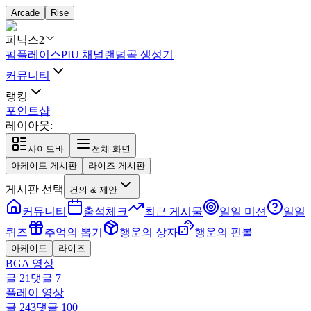
Arcade
Rise
피닉스2
펌플레이스
PIU 채널
랜덤곡 생성기
커뮤니티
랭킹
포인트샵
레이아웃:
사이드바
전체 화면
아케이드 게시판
라이즈 게시판
게시판 선택
건의 & 제안
커뮤니티
출석체크
최근 게시물
일일 미션
일일
퀴즈
추억의 뽑기
행운의 상자
행운의 핀볼
아케이드
라이즈
BGA 영상
글
21
댓글
7
플레이 영상
글
243
댓글
100