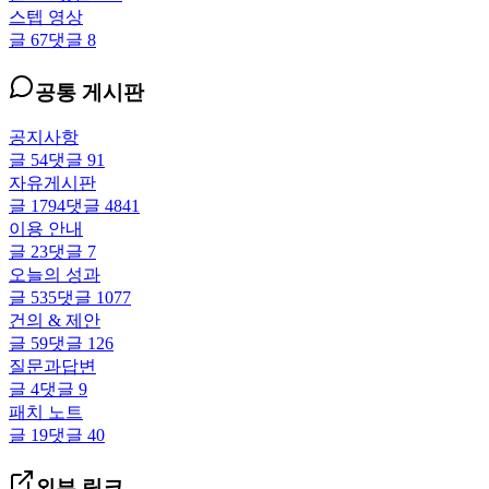
스텝 영상
글
67
댓글
8
공통 게시판
공지사항
글
54
댓글
91
자유게시판
글
1794
댓글
4841
이용 안내
글
23
댓글
7
오늘의 성과
글
535
댓글
1077
건의 & 제안
글
59
댓글
126
질문과답변
글
4
댓글
9
패치 노트
글
19
댓글
40
외부 링크