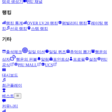
덤곡 생성기
PIU 채널
랭킹
랭킹 통계
OVER LV.20 랭킹
펌빌리티 랭킹
레이팅 랭
킹
선곡 랭킹
스텝 랭킹
기타
출석체크
일일 미션
일일 퀴즈
추억의 뽑기
행운의
상자
행운의 핀볼
알림
포인트샵
프로필
설정
PIU
공식
PIU MALL
UCS
대시보드
최근플레이
베스트
커뮤니티