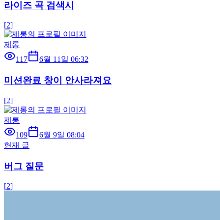
라이즈 곡 검색시
[
2
]
제롱
117
6월 11일 06:32
미션완료 창이 안사라져요
[
2
]
제롱
109
6월 9일 08:04
현재 글
버그 질문
[
2
]