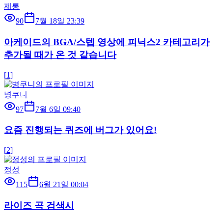
제롱
90
7월 18일 23:39
아케이드의 BGA/스텝 영상에 피닉스2 카테고리가
추가될 때가 온 것 같습니다
[
1
]
병쿠니
97
7월 6일 09:40
요즘 진행되는 퀴즈에 버그가 있어요!
[
2
]
정성
115
6월 21일 00:04
라이즈 곡 검색시