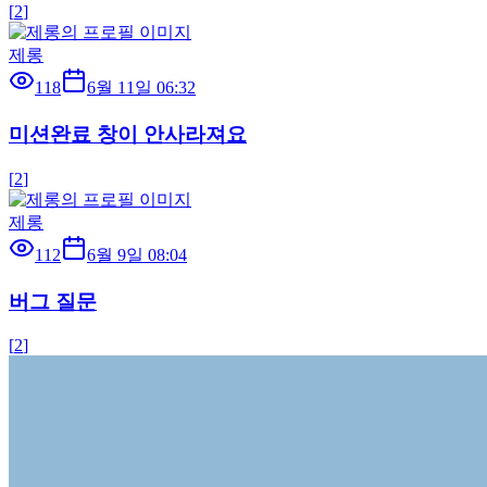
[
2
]
제롱
118
6월 11일 06:32
미션완료 창이 안사라져요
[
2
]
제롱
112
6월 9일 08:04
버그 질문
[
2
]