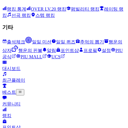
랭킹 통계
OVER LV.20 랭킹
펌빌리티 랭킹
레이팅 랭
킹
선곡 랭킹
스텝 랭킹
기타
출석체크
일일 미션
일일 퀴즈
추억의 뽑기
행운의
상자
행운의 핀볼
알림
포인트샵
프로필
설정
PIU
공식
PIU MALL
UCS
대시보드
최근플레이
베스트
커뮤니티
랭킹
포인트샵