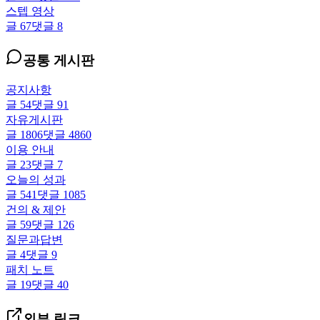
스텝 영상
글
67
댓글
8
공통 게시판
공지사항
글
54
댓글
91
자유게시판
글
1806
댓글
4860
이용 안내
글
23
댓글
7
오늘의 성과
글
541
댓글
1085
건의 & 제안
글
59
댓글
126
질문과답변
글
4
댓글
9
패치 노트
글
19
댓글
40
외부 링크