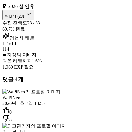
🧧 2026 설 연휴
더보기 (
23
)
수집 진행도
23
/
33
69.7
% 완료
경험치 레벨
LEVEL
114
👑
자정의 지배자
다음 레벨까지
1.6
%
1,969
EXP 필요
댓글
4
개
WaPiNeo
2026년 1월 7일 13:55
0
0