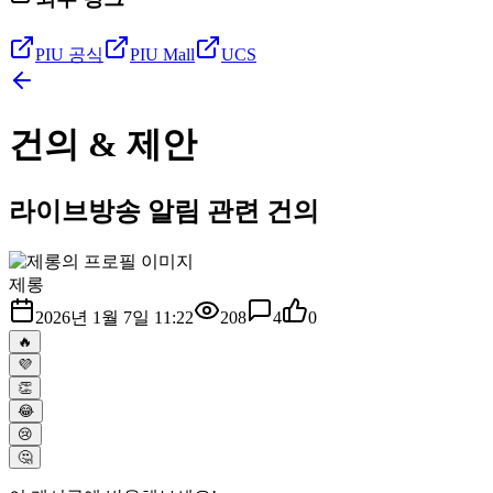
PIU 공식
PIU Mall
UCS
건의 & 제안
라이브방송 알림 관련 건의
제롱
2026년 1월 7일 11:22
208
4
0
🔥
💜
👏
😂
😢
🤔