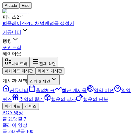
Arcade
Rise
피닉스2
펌플레이스
PIU 채널
랜덤곡 생성기
커뮤니티
랭킹
포인트샵
레이아웃:
사이드바
전체 화면
아케이드 게시판
라이즈 게시판
게시판 선택
건의 & 제안
커뮤니티
출석체크
최근 게시물
일일 미션
일일
퀴즈
추억의 뽑기
행운의 상자
행운의 핀볼
아케이드
라이즈
BGA 영상
글
21
댓글
7
플레이 영상
글
243
댓글
100