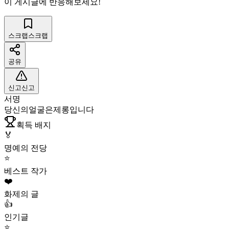
이 게시글에 반응해보세요!
스크랩
스크랩
공유
신고
신고
서명
당신의얼굴은제롱입니다
획득 배지
🏅
명예의 전당
⭐
베스트 작가
❤️
화제의 글
👍
인기글
⭐