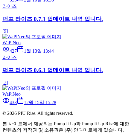
라이즈
펌프 라이즈 0.7.1 업데이트 내역 입니다.
[
9
]
WaPiNeo
427
1월 13일 13:44
라이즈
펌프 라이즈 0.6.1 업데이트 내역 입니다.
[
7
]
WaPiNeo
433
12월 15일 15:28
©
2026
PIU Rise. All rights reserved.
본 사이트에서 제공되는 Pump It Up과 Pump It Up Rise에 대한
컨텐츠의 저작권 및 소유권은 (주) 안다미로에게 있습니다.