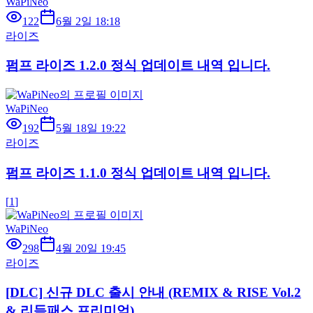
WaPiNeo
122
6월 2일 18:18
라이즈
펌프 라이즈 1.2.0 정식 업데이트 내역 입니다.
WaPiNeo
192
5월 18일 19:22
라이즈
펌프 라이즈 1.1.0 정식 업데이트 내역 입니다.
[
1
]
WaPiNeo
298
4월 20일 19:45
라이즈
[DLC] 신규 DLC 출시 안내 (REMIX & RISE Vol.2
& 리듬패스 프리미엄)