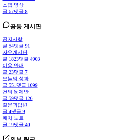
스텝 영상
글
67
댓글
8
공통 게시판
공지사항
글
54
댓글
91
자유게시판
글
1823
댓글
4903
이용 안내
글
23
댓글
7
오늘의 성과
글
551
댓글
1099
건의 & 제안
글
59
댓글
126
질문과답변
글
4
댓글
9
패치 노트
글
19
댓글
40
외부 링크