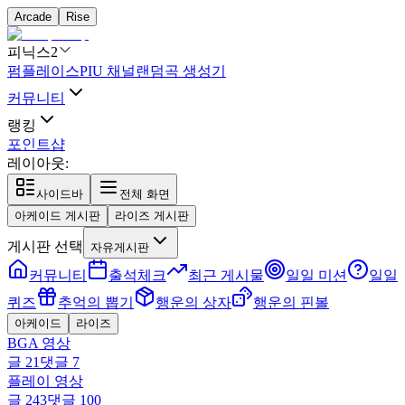
Arcade
Rise
피닉스2
펌플레이스
PIU 채널
랜덤곡 생성기
커뮤니티
랭킹
포인트샵
레이아웃:
사이드바
전체 화면
아케이드 게시판
라이즈 게시판
게시판 선택
자유게시판
커뮤니티
출석체크
최근 게시물
일일 미션
일일
퀴즈
추억의 뽑기
행운의 상자
행운의 핀볼
아케이드
라이즈
BGA 영상
글
21
댓글
7
플레이 영상
글
243
댓글
100