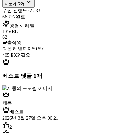
더보기 (
22
)
수집 진행도
22
/
33
66.7
% 완료
경험치 레벨
LEVEL
62
👑
출석왕
다음 레벨까지
59.5
%
405
EXP 필요
베스트 댓글
1
개
제롱
베스트
2026년 3월 27일 오후 06:21
2