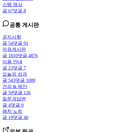
스텝 영상
글
67
댓글
8
공통 게시판
공지사항
글
54
댓글
91
자유게시판
글
1810
댓글
4876
이용 안내
글
23
댓글
7
오늘의 성과
글
543
댓글
1089
건의 & 제안
글
59
댓글
126
질문과답변
글
4
댓글
9
패치 노트
글
19
댓글
40
외부 링크