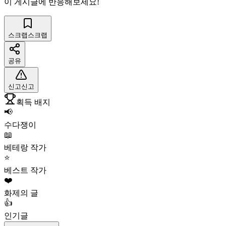
이 게시글에 반응해보세요!
스크랩
스크랩
공유
신고
신고
획득 배지
📢
수다쟁이
📖
베테랑 작가
⭐
베스트 작가
❤️
화제의 글
👍
인기글