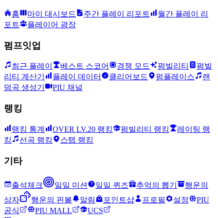
홈
마이 대시보드
주간 플레이 리포트
월간 플레이 리
포트
플레이어 광장
펌프잇업
최근 플레이
베스트 스코어
경쟁 모드
펌빌리티
펌빌
리티 계산기
플레이 데이터
클리어보드
펌플레이스
랜
덤곡 생성기
PIU 채널
랭킹
랭킹 통계
OVER LV.20 랭킹
펌빌리티 랭킹
레이팅 랭
킹
선곡 랭킹
스텝 랭킹
기타
출석체크
일일 미션
일일 퀴즈
추억의 뽑기
행운의
상자
행운의 핀볼
알림
포인트샵
프로필
설정
PIU
공식
PIU MALL
UCS