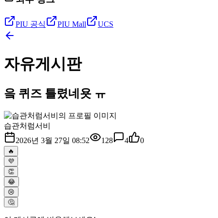
PIU 공식
PIU Mall
UCS
자유게시판
읔 퀴즈 틀렸네욧 ㅠ
습관처럼서비
2026년 3월 27일 08:52
128
4
0
🔥
💜
👏
😂
😢
🤔