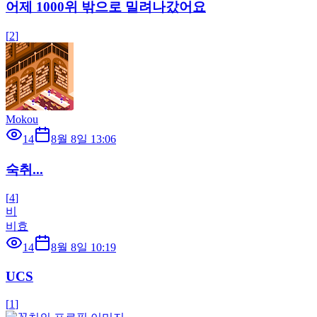
어제 1000위 밖으로 밀려나갔어요
[
2
]
Mokou
14
8월 8일 13:06
숙취...
[
4
]
비
비효
14
8월 8일 10:19
UCS
[
1
]