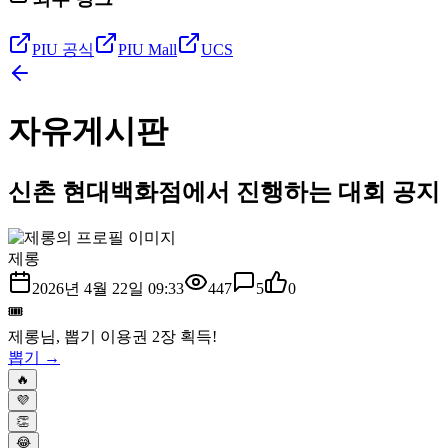
PIU 공식
PIU Mall
UCS
자유게시판
신촌 현대백화점에서 진행하는 대회 공지
제롱
2026년 4월 22일 09:33
447
5
0
🎟️
제롱
님, 뽑기 이용권
2
장 획득!
뽑기 →
🔥
💜
👏
😂