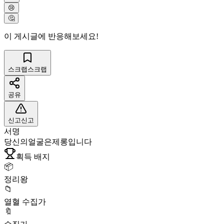
😢
🤔
이 게시글에 반응해보세요!
스크랩
스크랩
공유
신고
신고
서명
당신의얼굴은제롱입니다
획득 배지
📦
정리왕
📁
열혈 수집가
🔖