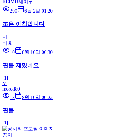
REIMU레이무
290
6월 2일 01:20
조은 아침입니다
비
비효
10
8월 10일 06:30
핀볼 재밌네요
[
1
]
M
moroll80
18
8월 10일 00:22
핀볼
[
1
]
꽁치