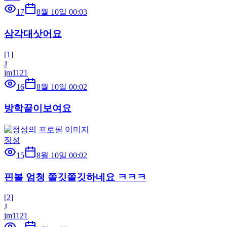
17
8월 10일 00:03
삼각대삿어요
[
1
]
J
jm1121
16
8월 10일 00:02
방학끝이보여요
정성
15
8월 10일 00:02
핀볼 엄청 쫄깃쫄깃하네요 ㅋㅋㅋ
[
2
]
J
jm1121