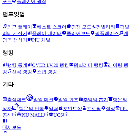
포트
플레이어 광장
펌프잇업
최근 플레이
베스트 스코어
경쟁 모드
펌빌리티
펌빌
리티 계산기
플레이 데이터
클리어보드
펌플레이스
랜
덤곡 생성기
PIU 채널
랭킹
랭킹 통계
OVER LV.20 랭킹
펌빌리티 랭킹
레이팅 랭
킹
선곡 랭킹
스텝 랭킹
기타
출석체크
일일 미션
일일 퀴즈
추억의 뽑기
행운의
상자
행운의 핀볼
알림
포인트샵
프로필
설정
PIU
공식
PIU MALL
UCS
대시보드