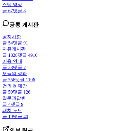
스텝 영상
글
67
댓글
8
공통 게시판
공지사항
글
54
댓글
91
자유게시판
글
1828
댓글
4916
이용 안내
글
23
댓글
7
오늘의 성과
글
556
댓글
1106
건의 & 제안
글
59
댓글
126
질문과답변
글
4
댓글
9
패치 노트
글
19
댓글
40
외부 링크