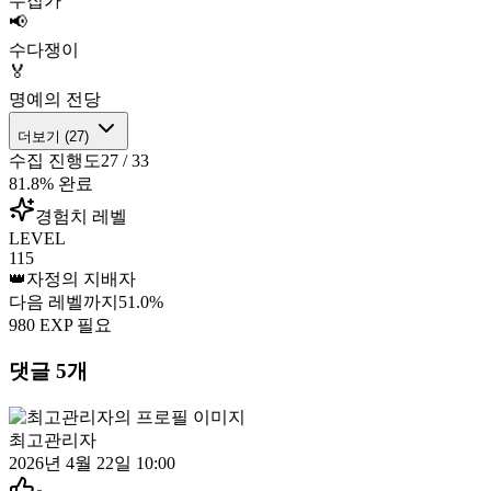
수집가
📢
수다쟁이
🏅
명예의 전당
더보기 (
27
)
수집 진행도
27
/
33
81.8
% 완료
경험치 레벨
LEVEL
115
👑
자정의 지배자
다음 레벨까지
51.0
%
980
EXP 필요
댓글
5
개
최고관리자
2026년 4월 22일 10:00