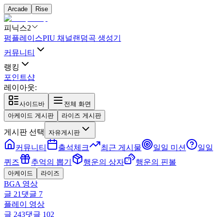
Arcade
Rise
피닉스2
펌플레이스
PIU 채널
랜덤곡 생성기
커뮤니티
랭킹
포인트샵
레이아웃:
사이드바
전체 화면
아케이드 게시판
라이즈 게시판
게시판 선택
자유게시판
커뮤니티
출석체크
최근 게시물
일일 미션
일일
퀴즈
추억의 뽑기
행운의 상자
행운의 핀볼
아케이드
라이즈
BGA 영상
글
21
댓글
7
플레이 영상
글
243
댓글
102